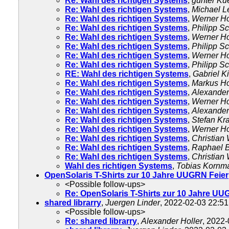
Re: Wahl des richtigen Systems
,
gunter Ku
Re: Wahl des richtigen Systems
,
Michael L
Re: Wahl des richtigen Systems
,
Werner Hol
Re: Wahl des richtigen Systems
,
Philipp Sc
Re: Wahl des richtigen Systems
,
Werner Hol
Re: Wahl des richtigen Systems
,
Philipp Sc
Re: Wahl des richtigen Systems
,
Werner Hol
Re: Wahl des richtigen Systems
,
Philipp Sc
RE: Wahl des richtigen Systems
,
Gabriel K
Re: Wahl des richtigen Systems
,
Markus Ho
Re: Wahl des richtigen Systems
,
Alexander
Re: Wahl des richtigen Systems
,
Werner Hol
Re: Wahl des richtigen Systems
,
Alexander
Re: Wahl des richtigen Systems
,
Stefan Kr
Re: Wahl des richtigen Systems
,
Werner Hol
Re: Wahl des richtigen Systems
,
Christian
Re: Wahl des richtigen Systems
,
Raphael 
Re: Wahl des richtigen Systems
,
Christian
Wahl des richtigen Systems
,
Tobias Kornm
OpenSolaris T-Shirts zur 10 Jahre UUGRN Feier
<Possible follow-ups>
Re: OpenSolaris T-Shirts zur 10 Jahre UU
shared librarry
,
Juergen Linder
, 2022-02-03 22:51
<Possible follow-ups>
Re: shared librarry
,
Alexander Holler
, 2022