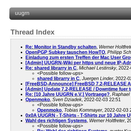
uugrn
Thread Index
Re: Monitor in Standby schalten
,
Werner Holtfret
OpenPGP Subkey tauschen HowTO
,
Philipp Sch
Einladung zum ersten Treffen der Mac User Gro
[Admin] UUGRN-Wiki per https und neue IP-Ad
Re: shared librarry in C
,
Michael Lestinsky
, 2022
<Possible follow-ups>
shared librarry in C
,
Juergen Linder
, 2022-0
[FreeBSD-Announce] FreeBSD 7.2-RELEASE Av
[Admin] Update 7.2-RELEASE / Downtime fuer t
Re: [10 Jahre UUGRN e.V.] Vortraege?
,
Raphael
Openmoko
,
Sven Dziadek
, 2022-02-03 22:51
<Possible follow-ups>
Openmoko
,
Tobias Kornmayer
, 2022-02-03 
0x0A UUGRN - T-Shirts - T-Shirts zur 10 Jahre
Wahl des richtigen Systems
,
Werner Holtfreter
, 
<Possible follow-ups>