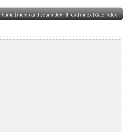
home
|
month and year index
|
thread index
|
date index