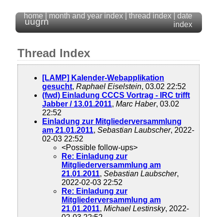
home
|
month and year index
|
thread index
|
date
uugrn
index
Thread Index
[LAMP] Kalender-Webapplikation
gesucht
,
Raphael Eiselstein
, 03.02 22:52
(fwd) Einladung CCCS Vortrag - IRC trifft
Jabber / 13.01.2011
,
Marc Haber
, 03.02
22:52
Einladung zur Mitgliederversammlung
am 21.01.2011
,
Sebastian Laubscher
, 2022-
02-03 22:52
<Possible follow-ups>
Re: Einladung zur
Mitgliederversammlung am
21.01.2011
,
Sebastian Laubscher
,
2022-02-03 22:52
Re: Einladung zur
Mitgliederversammlung am
21.01.2011
,
Michael Lestinsky
, 2022-