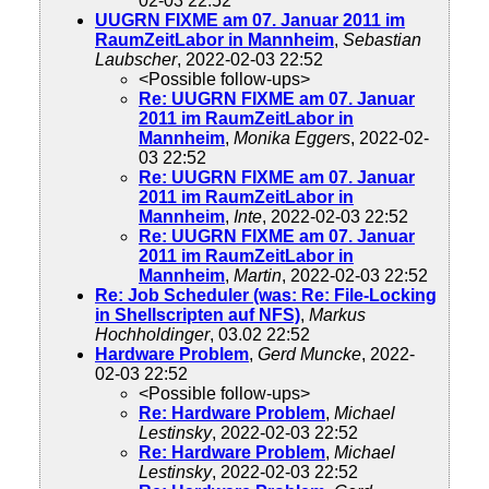
02-03 22:52
UUGRN FIXME am 07. Januar 2011 im
RaumZeitLabor in Mannheim
,
Sebastian
Laubscher
, 2022-02-03 22:52
<Possible follow-ups>
Re: UUGRN FIXME am 07. Januar
2011 im RaumZeitLabor in
Mannheim
,
Monika Eggers
, 2022-02-
03 22:52
Re: UUGRN FIXME am 07. Januar
2011 im RaumZeitLabor in
Mannheim
,
Inte
, 2022-02-03 22:52
Re: UUGRN FIXME am 07. Januar
2011 im RaumZeitLabor in
Mannheim
,
Martin
, 2022-02-03 22:52
Re: Job Scheduler (was: Re: File-Locking
in Shellscripten auf NFS)
,
Markus
Hochholdinger
, 03.02 22:52
Hardware Problem
,
Gerd Muncke
, 2022-
02-03 22:52
<Possible follow-ups>
Re: Hardware Problem
,
Michael
Lestinsky
, 2022-02-03 22:52
Re: Hardware Problem
,
Michael
Lestinsky
, 2022-02-03 22:52