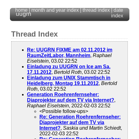
home
|
month and year index
|
thread index
|
date
uugrn
index
Thread Index
Re: UUGRN FIXME am 02.11.2012 im
RaumZeitLabor, Mannheim
,
Raphael
Eiselstein
, 03.02 22:52
Einladung zu UUGRN on Ice am Sa.
17.11.2012
,
Bertold Roth
, 03.02 22:52
Einladung zum UNIX Stammtisch in
Heidelberg, Montag 19.11.2012
,
Bertold
Roth
, 03.02 22:52
Generation Roehrenfernseher:
Diaprojekter auf dem TV via Internet?
,
Raphael Eiselstein
, 2022-02-03 22:52
<Possible follow-ups>
Re: Generation Roehrenfernseher:
Diaprojekter auf dem TV via
Internet?
,
Saskia und Martin Schiedt
,
2022-02-03 22:52