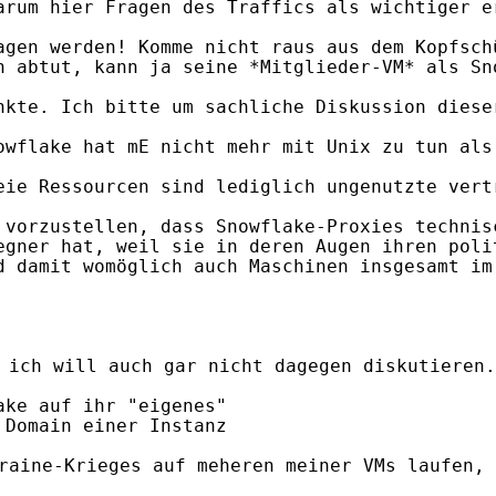
arum hier Fragen des Traffics als wichtiger e
agen werden! Komme nicht raus aus dem Kopfschü
n abtut, kann ja seine *Mitglieder-VM* als Sn
nkte. Ich bitte um sachliche Diskussion diese
owflake hat mE nicht mehr mit Unix zu tun als
eie Ressourcen sind lediglich ungenutzte vert
 vorzustellen, dass Snowflake-Proxies technis
egner hat, weil sie in deren Augen ihren poli
d damit womöglich auch Maschinen insgesamt im
 ich will auch gar nicht dagegen diskutieren.

ke auf ihr "eigenes"

Domain einer Instanz

raine-Krieges auf meheren meiner VMs laufen, 