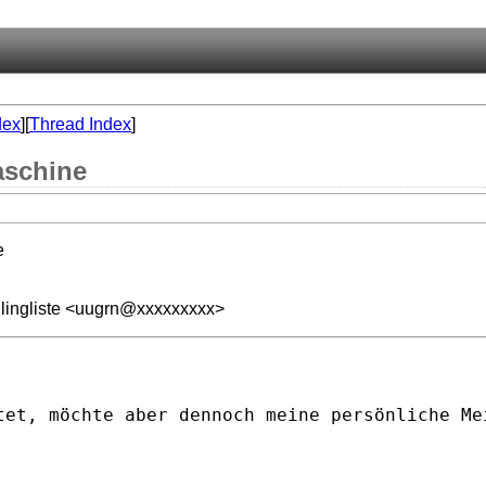
dex
][
Thread Index
]
aschine
e
lingliste <uugrn@xxxxxxxxx>
tet, möchte aber dennoch meine persönliche Me