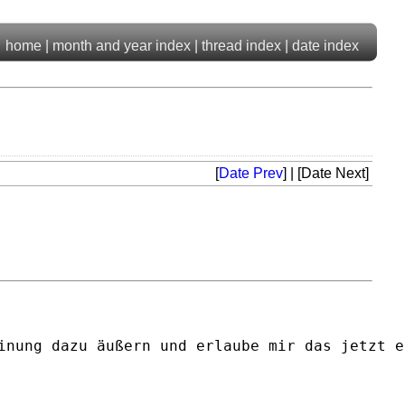
home
|
month and year index
|
thread index
|
date index
[
Date Prev
] | [Date Next]
inung dazu äußern und erlaube mir das jetzt ei