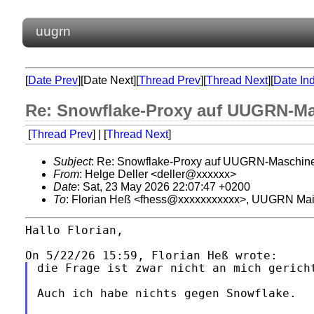
uugrn
[
Date Prev
][Date Next][
Thread Prev
][
Thread Next
][
Date In
Re: Snowflake-Proxy auf UUGRN-M
[
Thread Prev
] | [
Thread Next
]
Subject
: Re: Snowflake-Proxy auf UUGRN-Maschin
From
: Helge Deller <deller@xxxxxx>
Date
: Sat, 23 May 2026 22:07:47 +0200
To
: Florian Heß <fhess@xxxxxxxxxxx>, UUGRN Mai
Hallo Florian,

die Frage ist zwar nicht an mich gerich
Auch ich habe nichts gegen Snowflake.
