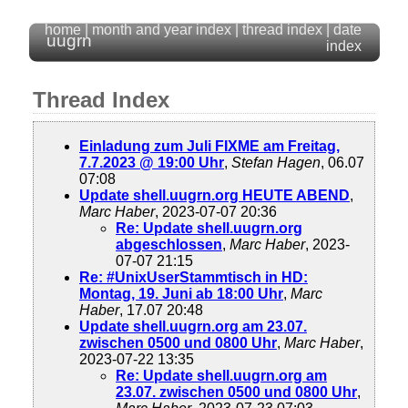
home
|
month and year index
|
thread index
|
date
uugrn
index
Thread Index
Einladung zum Juli FIXME am Freitag,
7.7.2023 @ 19:00 Uhr
,
Stefan Hagen
, 06.07
07:08
Update shell.uugrn.org HEUTE ABEND
,
Marc Haber
, 2023-07-07 20:36
Re: Update shell.uugrn.org
abgeschlossen
,
Marc Haber
, 2023-
07-07 21:15
Re: #UnixUserStammtisch in HD:
Montag, 19. Juni ab 18:00 Uhr
,
Marc
Haber
, 17.07 20:48
Update shell.uugrn.org am 23.07.
zwischen 0500 und 0800 Uhr
,
Marc Haber
,
2023-07-22 13:35
Re: Update shell.uugrn.org am
23.07. zwischen 0500 und 0800 Uhr
,