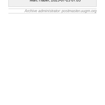
Marc Haber
, 2023-07-23 07:03
Archive administrator: postmaster.uugrn.org