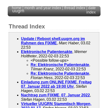
home
|
month and year index
|
thread index
|
date
uugrn
index
Thread Index
Update / Reboot shell.uugrn.org im
Rahmen des FIXME
,
Marc Haber
, 03.02
22:53
Elektronische Patientenakte
,
Werner
Holtfreter
, 2022-02-03 22:53
<Possible follow-ups>
Re: Elektronische Patientenakte
,
Tilman Kranz
, 2022-02-03 22:53
Re: Elektronische Patientenakte
,
Florian Hess
, 2022-02-03 22:53
Einladung zum ONLINE FIXME, Freitag
07. Januar 2022 ab 19:00 Uhr
,
Stefan
Hagen
, 03.02 22:53
Nachtrag zum FIXME, 07. Januar 2022
,
Stefan Hagen
, 03.02 22:53
Virtueller UUGRN Stammtisch Morgen,