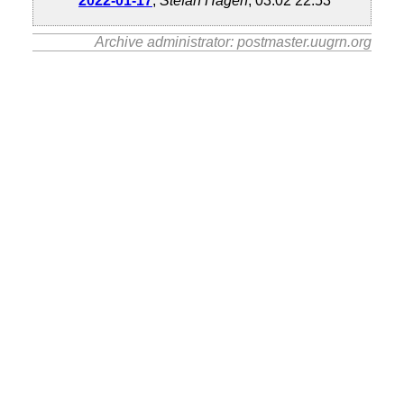
2022-01-17
,
Stefan Hagen
, 03.02 22:53
Archive administrator: postmaster.uugrn.org