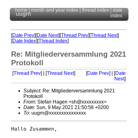
home
|
month and year index
|
thread index
|
date
uugrn
index
[
Date Prev
][
Date Next
][
Thread Prev
][
Thread Next
]
[
Date Index
][
Thread Index
]
Re: Mitgliederversammlung 2021
Protokoll
[
Thread Prev
] | [
Thread Next
]
[
Date Prev
] | [
Date
Next
]
Subject
: Re: Mitgliederversammlung 2021
Protokoll
From
: Stefan Hagen <sh@xxxxxxxxx>
Date
: Sun, 9 May 2021 21:50:58 +0200
To
: uugrn@xxxxxxxxxxxxxxx
Hallo Zusammen,
