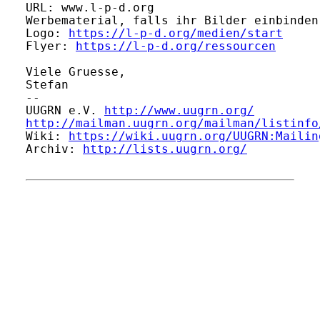
URL: www.l-p-d.org

Werbematerial, falls ihr Bilder einbinden 
Logo: 
https://l-p-d.org/medien/start
Flyer: 
https://l-p-d.org/ressourcen
Viele Gruesse,

Stefan

-- 

UUGRN e.V. 
http://www.uugrn.org/
http://mailman.uugrn.org/mailman/listinfo
Wiki: 
https://wiki.uugrn.org/UUGRN:Mailin
Archiv: 
http://lists.uugrn.org/