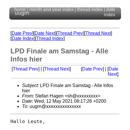
home
|
month and year index
|
thread index
|
date
uugrn
index
[
Date Prev
][
Date Next
][
Thread Prev
][
Thread Next
]
[
Date Index
][
Thread Index
]
LPD Finale am Samstag - Alle
Infos hier
[
Thread Prev
] | [
Thread Next
]
[
Date Prev
] | [
Date
Next
]
Subject
: LPD Finale am Samstag - Alle Infos
hier
From
: Stefan Hagen <sh@xxxxxxxxx>
Date
: Wed, 12 May 2021 08:17:26 +0200
To
: uugrn@xxxxxxxxxxxxxxx
Hallo Leute,
