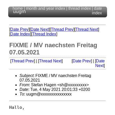
home
|
month and year index
|
thread index
|
date
uugrn
index
[
Date Prev
][
Date Next
][
Thread Prev
][
Thread Next
]
[
Date Index
][
Thread Index
]
FIXME / MV naechsten Freitag
07.05.2021
[
Thread Prev
] | [
Thread Next
]
[
Date Prev
] | [
Date
Next
]
Subject
: FIXME / MV naechsten Freitag
07.05.2021
From
: Stefan Hagen <sh@xxxxxxxxx>
Date
: Tue, 4 May 2021 20:01:33 +0200
To
: uugrn@xxxxxxxxxxxxxxx
Hallo,
