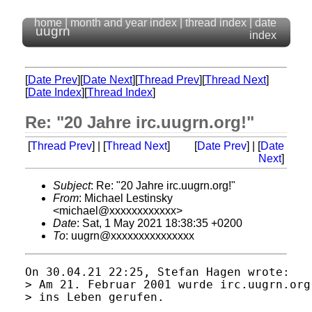
home
|
month and year index
|
thread index
|
date
uugrn
index
[
Date Prev
][
Date Next
][
Thread Prev
][
Thread Next
]
[
Date Index
][
Thread Index
]
Re: "20 Jahre irc.uugrn.org!"
[
Thread Prev
] | [
Thread Next
]
[
Date Prev
] | [
Date
Next
]
Subject
: Re: "20 Jahre irc.uugrn.org!"
From
: Michael Lestinsky
<michael@xxxxxxxxxxxx>
Date
: Sat, 1 May 2021 18:38:35 +0200
To
: uugrn@xxxxxxxxxxxxxxx
On 30.04.21 22:25, Stefan Hagen wrote:

> Am 21. Februar 2001 wurde irc.uugrn.org
> ins Leben gerufen.
