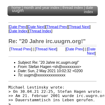
home
|
month and year index
|
thread index
|
date
uugrn
index
[
Date Prev
][
Date Next
][
Thread Prev
][
Thread Next
]
[
Date Index
][
Thread Index
]
Re: "20 Jahre irc.uugrn.org!"
[
Thread Prev
] | [
Thread Next
]
[
Date Prev
] | [
Date
Next
]
Subject
: Re: "20 Jahre irc.uugrn.org!"
From
: Stefan Hagen <sh@xxxxxxxxx>
Date
: Sun, 2 May 2021 10:02:32 +0200
To
: uugrn@xxxxxxxxxxxxxxx
Michael Lestinsky wrote:

> On 30.04.21 22:25, Stefan Hagen wrote:

>> Am 21. Februar 2001 wurde irc.uugrn.or
>> Dauerstammtisch ins Leben gerufen.

>
