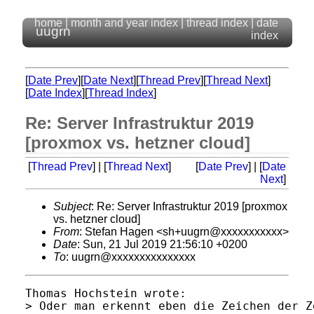
home
|
month and year index
|
thread index
|
date
uugrn
index
[
Date Prev
][
Date Next
][
Thread Prev
][
Thread Next
]
[
Date Index
][
Thread Index
]
Re: Server Infrastruktur 2019
[proxmox vs. hetzner cloud]
[
Thread Prev
] | [
Thread Next
]
[
Date Prev
] | [
Date
Next
]
Subject
: Re: Server Infrastruktur 2019 [proxmox
vs. hetzner cloud]
From
: Stefan Hagen <sh+uugrn@xxxxxxxxxxx>
Date
: Sun, 21 Jul 2019 21:56:10 +0200
To
: uugrn@xxxxxxxxxxxxxxx
Thomas Hochstein wrote:

> Oder man erkennt eben die Zeichen der Z