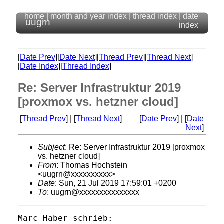
home
|
month and year index
|
thread index
|
date
uugrn
index
[
Date Prev
][
Date Next
][
Thread Prev
][
Thread Next
]
[
Date Index
][
Thread Index
]
Re: Server Infrastruktur 2019
[proxmox vs. hetzner cloud]
[
Thread Prev
] | [
Thread Next
]
[
Date Prev
] | [
Date
Next
]
Subject
: Re: Server Infrastruktur 2019 [proxmox
vs. hetzner cloud]
From
: Thomas Hochstein
<uugrn@xxxxxxxxxx>
Date
: Sun, 21 Jul 2019 17:59:01 +0200
To
: uugrn@xxxxxxxxxxxxxxx
Marc Haber schrieb:
