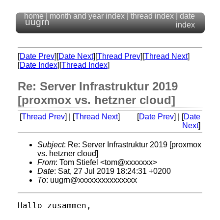
home
|
month and year index
|
thread index
|
date
uugrn
index
[
Date Prev
][
Date Next
][
Thread Prev
][
Thread Next
]
[
Date Index
][
Thread Index
]
Re: Server Infrastruktur 2019
[proxmox vs. hetzner cloud]
[
Thread Prev
] | [
Thread Next
]
[
Date Prev
] | [
Date
Next
]
Subject
: Re: Server Infrastruktur 2019 [proxmox
vs. hetzner cloud]
From
: Tom Stiefel <tom@xxxxxxx>
Date
: Sat, 27 Jul 2019 18:24:31 +0200
To
: uugrn@xxxxxxxxxxxxxxx
Hallo zusammen,
