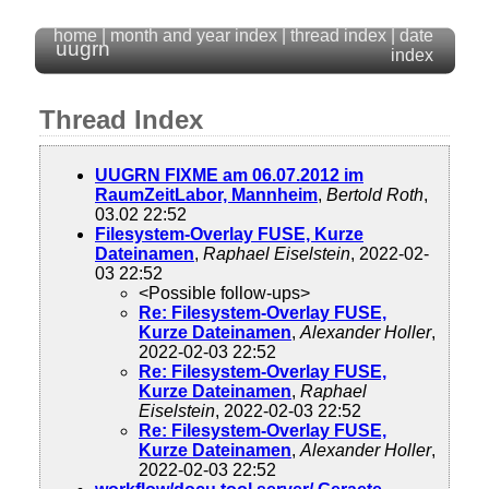
home
|
month and year index
|
thread index
|
date
uugrn
index
Thread Index
UUGRN FIXME am 06.07.2012 im
RaumZeitLabor, Mannheim
,
Bertold Roth
,
03.02 22:52
Filesystem-Overlay FUSE, Kurze
Dateinamen
,
Raphael Eiselstein
, 2022-02-
03 22:52
<Possible follow-ups>
Re: Filesystem-Overlay FUSE,
Kurze Dateinamen
,
Alexander Holler
,
2022-02-03 22:52
Re: Filesystem-Overlay FUSE,
Kurze Dateinamen
,
Raphael
Eiselstein
, 2022-02-03 22:52
Re: Filesystem-Overlay FUSE,
Kurze Dateinamen
,
Alexander Holler
,
2022-02-03 22:52