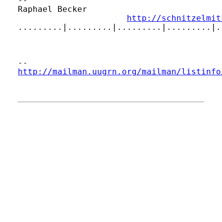
-- 

Raphael Becker                           
http://schnitzelmit
.........|.........|.........|.........|.
http://mailman.uugrn.org/mailman/listinfo