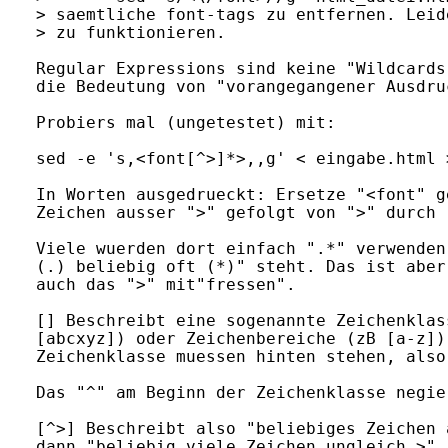
> saemtliche font-tags zu entfernen. Leid
> zu funktionieren. 

Regular Expressions sind keine "Wildcards
die Bedeutung von "vorangegangener Ausdru
Probiers mal (ungetestet) mit:

sed -e 's,<font[^>]*>,,g' < eingabe.html 
In Worten ausgedrueckt: Ersetze "<font" g
Zeichen ausser ">" gefolgt von ">" durch "
Viele wuerden dort einfach ".*" verwenden
(.) beliebig oft (*)" steht. Das ist aber
auch das ">" mit"fressen". 

[] Beschreibt eine sogenannte Zeichenklas
[abcxyz]) oder Zeichenbereiche (zB [a-z])
Zeichenklasse muessen hinten stehen, also
Das "^" am Beginn der Zeichenklasse negie
[^>] Beschreibt also "beliebiges Zeichen 
dann "beliebig viele Zeichen ungleich >"
