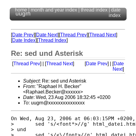
home
|
month and year index
|
thread index
|
date
uugrn
index
[
Date Prev
][
Date Next
][
Thread Prev
][
Thread Next
]
[
Date Index
][
Thread Index
]
Re: sed und Asterisk
[
Thread Prev
] | [
Thread Next
]
[
Date Prev
] | [
Date
Next
]
Subject
: Re: sed und Asterisk
From
: "Raphael H. Becker"
<Raphael.Becker@xxxxxx>
Date
: Wed, 23 Aug 2006 18:32:45 +0200
To
: uugrn@xxxxxxxxxxxxxxx
On Wed, Aug 23, 2006 at 06:03:15PM +0200,
> 	sed 's/<font*>//g' html_datei.html > neue_datei.html

> und

> 	sed 's/<\/font>//g' html_datei.html > neue_datei.html
