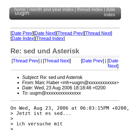
home
|
month and year index
|
thread index
|
date
uugrn
index
[
Date Prev
][
Date Next
][
Thread Prev
][
Thread Next
]
[
Date Index
][
Thread Index
]
Re: sed und Asterisk
[
Thread Prev
] | [
Thread Next
]
[
Date Prev
] | [
Date
Next
]
Subject
: Re: sed und Asterisk
From
: Marc Haber <mh+uugrn@xxxxxxxxxxxx>
Date
: Wed, 23 Aug 2006 18:18:46 +0200
To
: uugrn@xxxxxxxxxxxxxxx
On Wed, Aug 23, 2006 at 06:03:15PM +0200,
> Jetzt ist es sed...

> 

> ich versuche mit

> 
