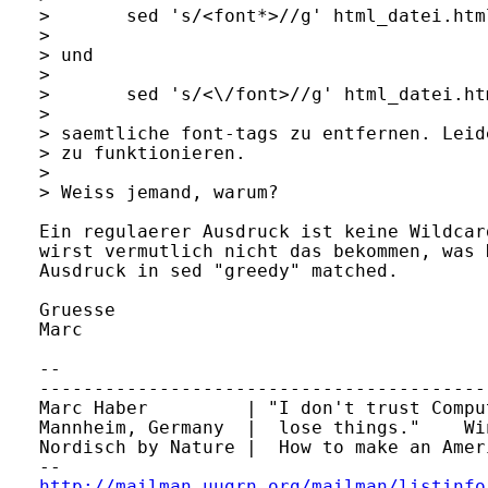
> 	sed 's/<font*>//g' html_datei.html > neue_datei.html

> 

> und

> 

> 	sed 's/<\/font>//g' html_datei.html > neue_datei.html

> 

> saemtliche font-tags zu entfernen. Leid
> zu funktionieren. 

> 

> Weiss jemand, warum?

Ein regulaerer Ausdruck ist keine Wildcar
wirst vermutlich nicht das bekommen, was 
Ausdruck in sed "greedy" matched.

Gruesse

Marc

-- 

-----------------------------------------
Marc Haber         | "I don't trust Compu
Mannheim, Germany  |  lose things."    Wi
Nordisch by Nature |  How to make an Amer
http://mailman.uugrn.org/mailman/listinfo