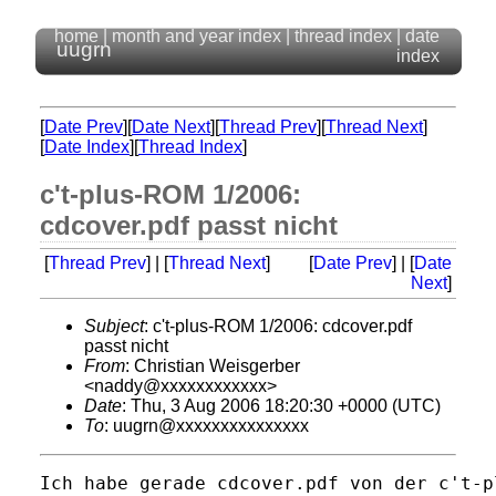
home
|
month and year index
|
thread index
|
date
uugrn
index
[
Date Prev
][
Date Next
][
Thread Prev
][
Thread Next
]
[
Date Index
][
Thread Index
]
c't-plus-ROM 1/2006:
cdcover.pdf passt nicht
[
Thread Prev
] | [
Thread Next
]
[
Date Prev
] | [
Date
Next
]
Subject
: c't-plus-ROM 1/2006: cdcover.pdf
passt nicht
From
: Christian Weisgerber
<naddy@xxxxxxxxxxxx>
Date
: Thu, 3 Aug 2006 18:20:30 +0000 (UTC)
To
: uugrn@xxxxxxxxxxxxxxx
Ich habe gerade cdcover.pdf von der c't-p