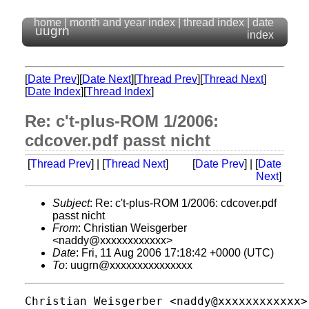
home
|
month and year index
|
thread index
|
date
uugrn
index
[
Date Prev
][
Date Next
][
Thread Prev
][
Thread Next
]
[
Date Index
][
Thread Index
]
Re: c't-plus-ROM 1/2006:
cdcover.pdf passt nicht
[
Thread Prev
] | [
Thread Next
]
[
Date Prev
] | [
Date
Next
]
Subject
: Re: c't-plus-ROM 1/2006: cdcover.pdf
passt nicht
From
: Christian Weisgerber
<naddy@xxxxxxxxxxxx>
Date
: Fri, 11 Aug 2006 17:18:42 +0000 (UTC)
To
: uugrn@xxxxxxxxxxxxxxx
Christian Weisgerber <naddy@xxxxxxxxxxxx> 