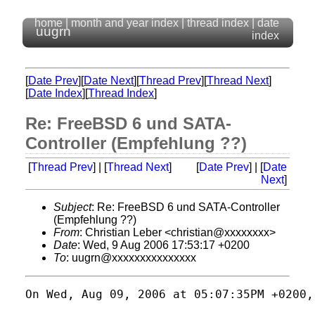
home
|
month and year index
|
thread index
|
date
uugrn
index
[
Date Prev
][
Date Next
][
Thread Prev
][
Thread Next
]
[
Date Index
][
Thread Index
]
Re: FreeBSD 6 und SATA-
Controller (Empfehlung ??)
[
Thread Prev
] | [
Thread Next
]
[
Date Prev
] | [
Date
Next
]
Subject
: Re: FreeBSD 6 und SATA-Controller
(Empfehlung ??)
From
: Christian Leber <christian@xxxxxxxx>
Date
: Wed, 9 Aug 2006 17:53:17 +0200
To
: uugrn@xxxxxxxxxxxxxxx
On Wed, Aug 09, 2006 at 05:07:35PM +0200,