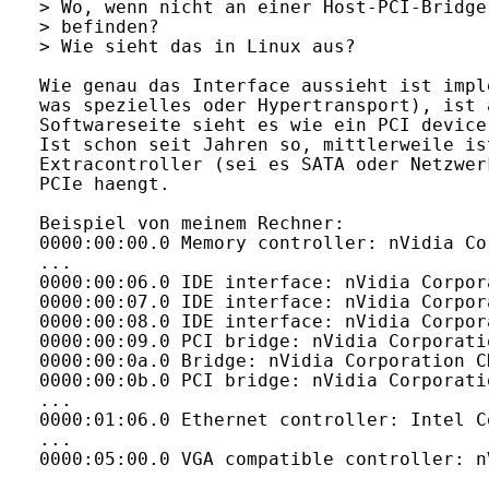
> Wo, wenn nicht an einer Host-PCI-Bridge
> befinden?

> Wie sieht das in Linux aus?

Wie genau das Interface aussieht ist impl
was spezielles oder Hypertransport), ist 
Softwareseite sieht es wie ein PCI device
Ist schon seit Jahren so, mittlerweile is
Extracontroller (sei es SATA oder Netzwer
PCIe haengt.

Beispiel von meinem Rechner:

0000:00:00.0 Memory controller: nVidia Co
...

0000:00:06.0 IDE interface: nVidia Corpor
0000:00:07.0 IDE interface: nVidia Corpor
0000:00:08.0 IDE interface: nVidia Corpor
0000:00:09.0 PCI bridge: nVidia Corporati
0000:00:0a.0 Bridge: nVidia Corporation C
0000:00:0b.0 PCI bridge: nVidia Corporati
...

0000:01:06.0 Ethernet controller: Intel C
... 

0000:05:00.0 VGA compatible controller: n