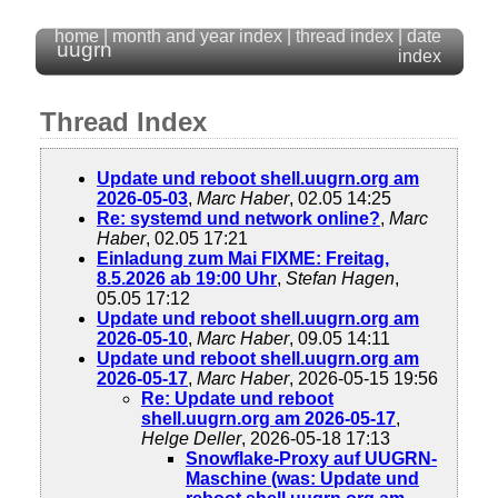
home
|
month and year index
|
thread index
|
date
uugrn
index
Thread Index
Update und reboot shell.uugrn.org am
2026-05-03
,
Marc Haber
, 02.05 14:25
Re: systemd und network online?
,
Marc
Haber
, 02.05 17:21
Einladung zum Mai FIXME: Freitag,
8.5.2026 ab 19:00 Uhr
,
Stefan Hagen
,
05.05 17:12
Update und reboot shell.uugrn.org am
2026-05-10
,
Marc Haber
, 09.05 14:11
Update und reboot shell.uugrn.org am
2026-05-17
,
Marc Haber
, 2026-05-15 19:56
Re: Update und reboot
shell.uugrn.org am 2026-05-17
,
Helge Deller
, 2026-05-18 17:13
Snowflake-Proxy auf UUGRN-
Maschine (was: Update und