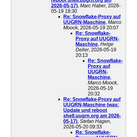
reboot shell.uugrn.org am
2026-05-17)
,
Marc Haber
, 2026-
05-19 18:30
Re: Snowflake-Proxy auf
UUGRN-Maschine
,
Marco
Moock
, 2026-05-19 20:07
Re: Snowflake-
Proxy auf UUGRN-
Maschine
,
Helge
Deller
, 2026-05-19
20:13
Re: Snowflake-
Proxy auf
UUGRN-
Maschine
,
Marco Moock
,
2026-05-19
20:32
Re: Snowflake-Proxy auf
UUGRN-Maschine (was:
Update und reboot
shell.uugrn.org am 2026-
05-17)
,
Stefan Hagen
,
2026-05-20 09:33
Re: Snowflake-