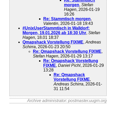
Re: Stammtisch
morgen
,
Stefan
Hagen
, 2026-01-19
16:26
Re: Stammtisch morgen
,
Valentin
, 2026-01-18 19:43
#UnixUserStammtisch in Walldorf:
Morgen, 19.01.2026 ab 18:30 Uhr
,
Stefan
Hagen
, 18.01 18:37
Qmapshack Vorstellung FIXME
,
Andreas
Schirra
, 2026-01-23 20:50
Re: Qmapshack Vorstellung FIXME
,
Stefan Hagen
, 2026-01-29 13:17
Re: Qmapshack Vorstellung
FIXME
,
Daniel Pichl
, 2026-01-29
13:28
Re: Qmapshack
Vorstellung FIXME
,
Andreas Schirra
, 2026-01-
31 11:54
Archive administrator: postmaster.uugrn.org