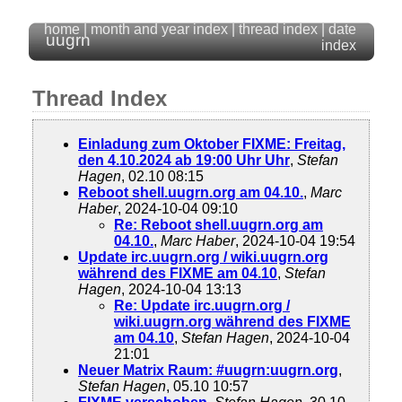
home
|
month and year index
|
thread index
|
date
uugrn
index
Thread Index
Einladung zum Oktober FIXME: Freitag,
den 4.10.2024 ab 19:00 Uhr Uhr
,
Stefan
Hagen
, 02.10 08:15
Reboot shell.uugrn.org am 04.10.
,
Marc
Haber
, 2024-10-04 09:10
Re: Reboot shell.uugrn.org am
04.10.
,
Marc Haber
, 2024-10-04 19:54
Update irc.uugrn.org / wiki.uugrn.org
während des FIXME am 04.10
,
Stefan
Hagen
, 2024-10-04 13:13
Re: Update irc.uugrn.org /
wiki.uugrn.org während des FIXME
am 04.10
,
Stefan Hagen
, 2024-10-04
21:01
Neuer Matrix Raum: #uugrn:uugrn.org
,
Stefan Hagen
, 05.10 10:57