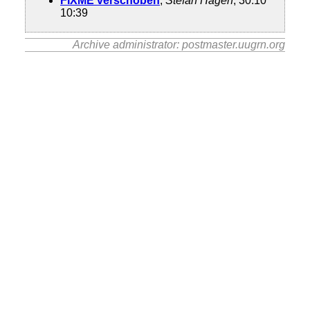
FIXME verschoben
,
Stefan Hagen
, 30.10
10:39
Archive administrator: postmaster.uugrn.org