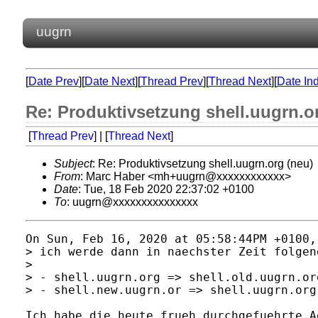
uugrn
[
Date Prev
][
Date Next
][
Thread Prev
][
Thread Next
][
Date In
Re: Produktivsetzung shell.uugrn.o
[
Thread Prev
] | [
Thread Next
]
Subject
: Re: Produktivsetzung shell.uugrn.org (neu)
From
: Marc Haber <mh+uugrn@xxxxxxxxxxxx>
Date
: Tue, 18 Feb 2020 22:37:02 +0100
To
: uugrn@xxxxxxxxxxxxxxx
On Sun, Feb 16, 2020 at 05:58:44PM +0100,
> ich werde dann in naechster Zeit folgen
> 

> - shell.uugrn.org => shell.old.uugrn.org
> - shell.new.uugrn.or => shell.uugrn.org

Ich habe die heute frueh durchgefuehrte A