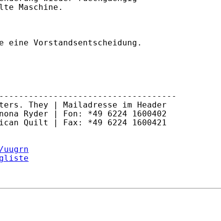
lte Maschine.

e eine Vorstandsentscheidung.

------------------------------------

ters. They | Mailadresse im Header

nona Ryder | Fon: *49 6224 1600402

ican Quilt | Fax: *49 6224 1600421

/uugrn
gliste