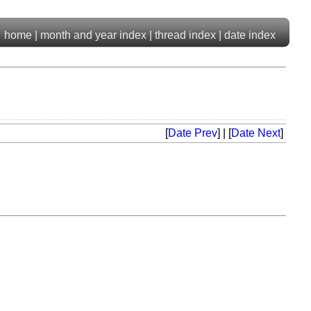
home
|
month and year index
|
thread index
|
date index
[
Date Prev
] | [
Date Next
]