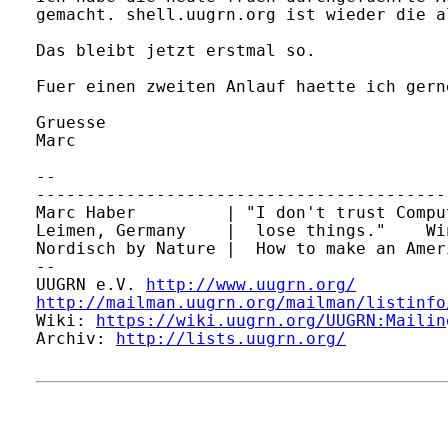
gemacht. shell.uugrn.org ist wieder die a
Das bleibt jetzt erstmal so.

Fuer einen zweiten Anlauf haette ich gern
Gruesse

Marc

-- 

-----------------------------------------
Marc Haber         | "I don't trust Compu
Leimen, Germany    |  lose things."    Wi
Nordisch by Nature |  How to make an Amer
-- 

UUGRN e.V. 
http://www.uugrn.org/
http://mailman.uugrn.org/mailman/listinfo
Wiki: 
https://wiki.uugrn.org/UUGRN:Mailin
Archiv: 
http://lists.uugrn.org/