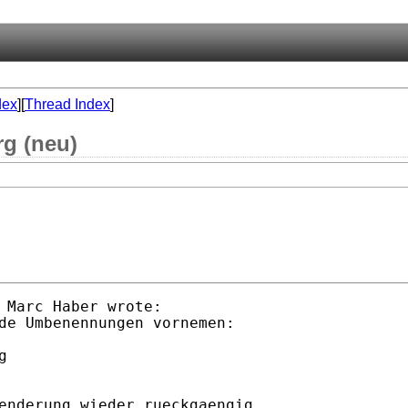
dex
][
Thread Index
]
rg (neu)
 Marc Haber wrote:

de Umbenennungen vornemen:



enderung wieder rueckgaengig
