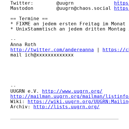
Twitter:        @uugrn              
https
Mastodon        @uugrn@chaos.social 
https
== Termine ==

* FIXME an jedem ersten Freitag im Monat

* UnixStammtisch an jedem dritten Montag i
-- 

http://twitter.com/andereanna
 | 
https://c
mail ich@xxxxxxxxxxxxx

-- 

UUGRN e.V. 
http://www.uugrn.org/
http://mailman.uugrn.org/mailman/listinfo
Wiki: 
https://wiki.uugrn.org/UUGRN:Mailin
Archiv: 
http://lists.uugrn.org/