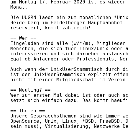
am Montag 17. Februar 2020 ist es wieder 
Monat.

Die UUGRN laedt ein zum monatlichen *Unix
Heidelberg im Heidelberger Hauptbahnhof. 
reserviert, kommt zahlreich!

== Wer ==

Eingeladen sind alle (w/*/m), Mitglieder 
Menschen, die sich fuer Linux/Unix oder a
interessieren und sich darueber austausche
Egal ob Anfaenger oder Professionals, Ner
Auch wenn der UnixUserStammtisch durch di
ist der UnixUserStammtisch explizit offen
nicht mit einer Mitgliedschaft im Verein v
== Neuling? ==

Wer zum ersten Mal dabei ist oder auch sc
setzt sich einfach dazu. Das kommt haeufi
== Themen ==

Unsere Gespraechsthemen sind wie immer we
OpenSource, Unix, Linux, *BSD, FreeBSD, D
sein muss), Virtualisierung, Netzwerke De