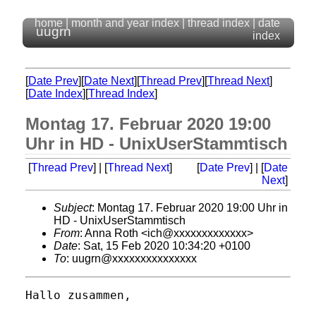
home
|
month and year index
|
thread index
|
date
uugrn
index
[
Date Prev
][
Date Next
][
Thread Prev
][
Thread Next
]
[
Date Index
][
Thread Index
]
Montag 17. Februar 2020 19:00
Uhr in HD - UnixUserStammtisch
[
Thread Prev
] | [
Thread Next
]
[
Date Prev
] | [
Date
Next
]
Subject
: Montag 17. Februar 2020 19:00 Uhr in
HD - UnixUserStammtisch
From
: Anna Roth <ich@xxxxxxxxxxxxx>
Date
: Sat, 15 Feb 2020 10:34:20 +0100
To
: uugrn@xxxxxxxxxxxxxxx
Hallo zusammen,
