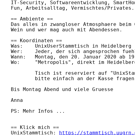
IT-Security, Softwareentwicklung, SmartHo
Fun, Arbeitsalltag, Vermischtes/Privates.

== Ambiente ==

Das alles in zwangloser Atmosphaere beim 
Wein und wer mag auch mit Abendessen.

== Koordinaten ==

Was:    UnixUserStammtisch in Heidelberg

Wer:    Jeder, der sich angesprochen fuehl
Wann:   Montag, den 20. Januar 2020 ab 19:
Wo:     "Metropolis", direkt im Heidelber
        Tisch ist reserviert auf "UnixSta
        bitte einfach an der Kasse fragen.
Bis Montag Abend und viele Gruesse

Anna

PS: Mehr Infos ...

== Klick mich ==

UnixStammtisch: 
https://stammtisch.uugrn.