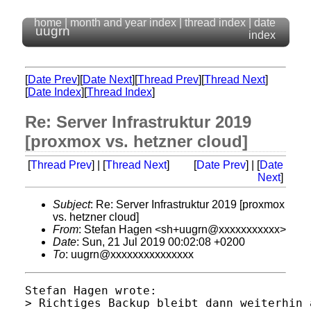
home
|
month and year index
|
thread index
|
date
uugrn
index
[
Date Prev
][
Date Next
][
Thread Prev
][
Thread Next
]
[
Date Index
][
Thread Index
]
Re: Server Infrastruktur 2019
[proxmox vs. hetzner cloud]
[
Thread Prev
] | [
Thread Next
]
[
Date Prev
] | [
Date
Next
]
Subject
: Re: Server Infrastruktur 2019 [proxmox
vs. hetzner cloud]
From
: Stefan Hagen <sh+uugrn@xxxxxxxxxxx>
Date
: Sun, 21 Jul 2019 00:02:08 +0200
To
: uugrn@xxxxxxxxxxxxxxx
Stefan Hagen wrote:

> Richtiges Backup bleibt dann weiterhin 