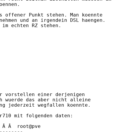
ennen.

s offener Punkt stehen. Man koennte

nehmen und an irgendein DSL haengen.

 im echten RZ stehen.

r vorstellen einer derjenigen

h wuerde das aber nicht alleine

ng jederzeit wegfallen koennte.

r710 mit folgenden daten:

 Â Â  root@pve

-------
