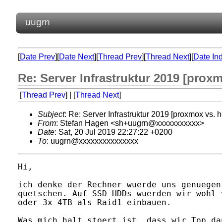
uugrn
[
Date Prev
][
Date Next
][
Thread Prev
][
Thread Next
][
Date In
Re: Server Infrastruktur 2019 [prox
[
Thread Prev
] | [
Thread Next
]
Subject
: Re: Server Infrastruktur 2019 [proxmox vs. 
From
: Stefan Hagen <sh+uugrn@xxxxxxxxxxx>
Date
: Sat, 20 Jul 2019 22:27:22 +0200
To
: uugrn@xxxxxxxxxxxxxxx
Hi,

ich denke der Rechner wuerde uns genuegen
quetschen. Auf SSD HDDs wuerden wir wohl 
oder 3x 4TB als Raid1 einbauen.

Was mich halt stoert ist, dass wir Top da