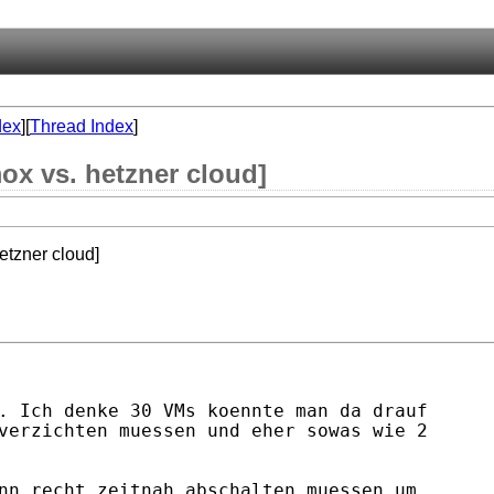
dex
][
Thread Index
]
mox vs. hetzner cloud]
hetzner cloud]
. Ich denke 30 VMs koennte man da drauf

verzichten muessen und eher sowas wie 2

nn recht zeitnah abschalten muessen um
