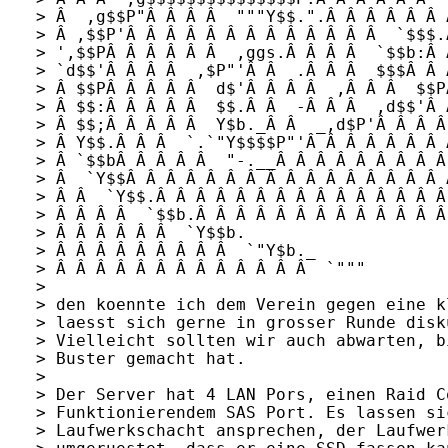
> Â  ,g$$P"Â Â Â Â  """Y$$.".Â Â Â Â Â Â 
> Â ,$$P'Â Â Â Â Â Â Â Â Â Â Â Â Â  `$$$.
> ',$$PÂ Â Â Â Â Â  ,ggs.Â Â Â Â  `$$b:Â 
> `d$$'Â Â Â Â  ,$P"'Â Â  .Â Â Â  $$$Â Â 
> Â $$PÂ Â Â Â Â  d$'Â Â Â Â  ,Â Â Â  $$P
> Â $$:Â Â Â Â Â  $$.Â Â  -Â Â Â  ,d$$'Â 
> Â $$;Â Â Â Â Â  Y$b._Â Â  _,d$P'Â Â Â Â
> Â Y$$.Â Â Â  `.`"Y$$$$P"'Â Â Â Â Â Â Â 
> Â `$$bÂ Â Â Â Â  "-.__Â Â Â Â Â Â Â Â Â
> Â  `Y$$Â Â Â Â Â Â Â Â Â Â Â Â Â Â Â Â 
> Â Â  `Y$$.Â Â Â Â Â Â Â Â Â Â Â Â Â Â Â
> Â Â Â Â  `$$b.Â Â Â Â Â Â Â Â Â Â Â Â Â
> Â Â Â Â Â Â  `Y$$b.

> Â Â Â Â Â Â Â Â Â  `"Y$b._

> Â Â Â Â Â Â Â Â Â Â Â Â Â  `"""

> 

> den koennte ich dem Verein gegen eine k
> laesst sich gerne in grosser Runde disku
> Vielleicht sollten wir auch abwarten, b
> Buster gemacht hat.

> 

> Der Server hat 4 LAN Pors, einen Raid C
> Funktionierendem SAS Port. Es lassen si
> Laufwerkschacht ansprechen, der Laufwer