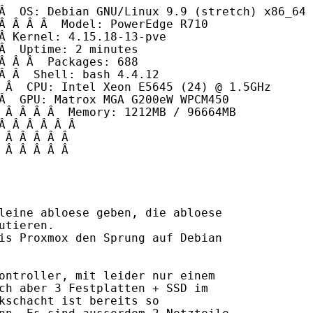
Â  OS: Debian GNU/Linux 9.9 (stretch) x86_64

Â Â Â Â  Model: PowerEdge R710

Â Kernel: 4.15.18-13-pve

Â  Uptime: 2 minutes

Â Â Â  Packages: 688

Â Â  Shell: bash 4.4.12

 Â  CPU: Intel Xeon E5645 (24) @ 1.5GHz

Â  GPU: Matrox MGA G200eW WPCM450

 Â Â Â Â  Memory: 1212MB / 96664MB

Â Â Â Â Â Â 

 Â Â Â Â Â 

 Â Â Â Â Â 

leine abloese geben, die abloese

tieren.

is Proxmox den Sprung auf Debian

ontroller, mit leider nur einem

ch aber 3 Festplatten + SSD im

kschacht ist bereits so
