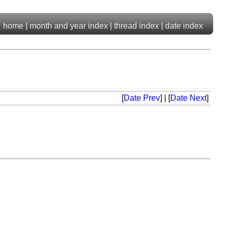
home
|
month and year index
|
thread index
|
date index
[
Date Prev
] | [
Date Next
]