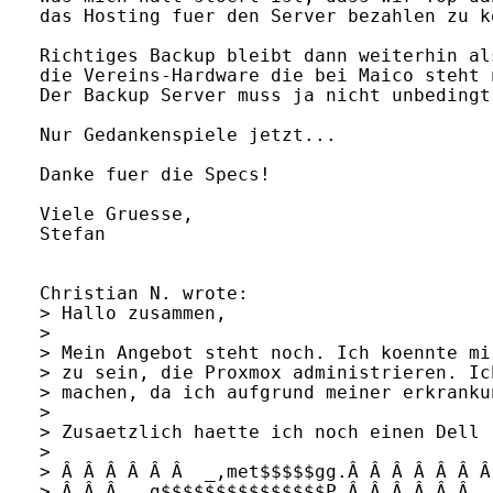
das Hosting fuer den Server bezahlen zu ko
Richtiges Backup bleibt dann weiterhin al
die Vereins-Hardware die bei Maico steht 
Der Backup Server muss ja nicht unbedingt
Nur Gedankenspiele jetzt...

Danke fuer die Specs!

Viele Gruesse,

Stefan

Christian N. wrote:

> Hallo zusammen,

> 

> Mein Angebot steht noch. Ich koennte mi
> zu sein, die Proxmox administrieren. Ic
> machen, da ich aufgrund meiner erkranku
> 

> Zusaetzlich haette ich noch einen Dell 
> 

> Â Â Â Â Â Â  _,met$$$$$gg.Â Â Â Â Â Â Â
> Â Â Â  ,g$$$$$$$$$$$$$$$P.Â Â Â Â Â Â  -