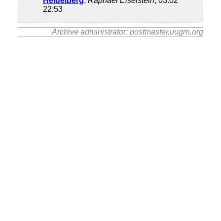
Heidelberg
,
Raphael Eiselstein
, 03.02
22:53
Archive administrator: postmaster.uugrn.org