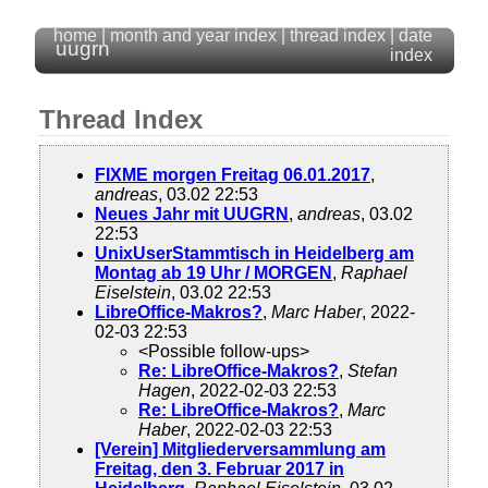
home
|
month and year index
|
thread index
|
date
uugrn
index
Thread Index
FIXME morgen Freitag 06.01.2017
,
andreas
, 03.02 22:53
Neues Jahr mit UUGRN
,
andreas
, 03.02
22:53
UnixUserStammtisch in Heidelberg am
Montag ab 19 Uhr / MORGEN
,
Raphael
Eiselstein
, 03.02 22:53
LibreOffice-Makros?
,
Marc Haber
, 2022-
02-03 22:53
<Possible follow-ups>
Re: LibreOffice-Makros?
,
Stefan
Hagen
, 2022-02-03 22:53
Re: LibreOffice-Makros?
,
Marc
Haber
, 2022-02-03 22:53
[Verein] Mitgliederversammlung am
Freitag, den 3. Februar 2017 in