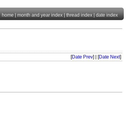
home
|
month and year index
|
thread index
|
date index
[
Date Prev
] | [
Date Next
]