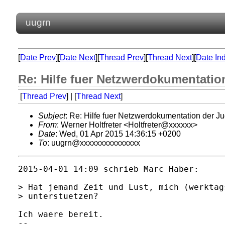
uugrn
[
Date Prev
][
Date Next
][
Thread Prev
][
Thread Next
][
Date In
Re: Hilfe fuer Netzwerdokumentati
[
Thread Prev
] | [
Thread Next
]
Subject
: Re: Hilfe fuer Netzwerdokumentation der 
From
: Werner Holtfreter <Holtfreter@xxxxxx>
Date
: Wed, 01 Apr 2015 14:36:15 +0200
To
: uugrn@xxxxxxxxxxxxxxx
2015-04-01 14:09 schrieb Marc Haber:

> Hat jemand Zeit und Lust, mich (werktag
> unterstuetzen?

Ich waere bereit.

-- 
