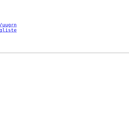
/uugrn
gliste