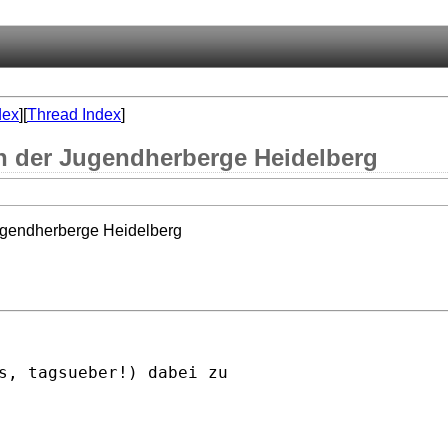
dex
][
Thread Index
]
on der Jugendherberge Heidelberg
Jugendherberge Heidelberg
s, tagsueber!) dabei zu
