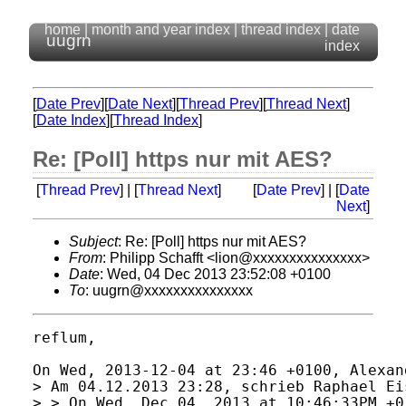
home
|
month and year index
|
thread index
|
date
uugrn
index
[
Date Prev
][
Date Next
][
Thread Prev
][
Thread Next
]
[
Date Index
][
Thread Index
]
Re: [Poll] https nur mit AES?
[
Thread Prev
] | [
Thread Next
]
[
Date Prev
] | [
Date
Next
]
Subject
: Re: [Poll] https nur mit AES?
From
: Philipp Schafft <lion@xxxxxxxxxxxxxxx>
Date
: Wed, 04 Dec 2013 23:52:08 +0100
To
: uugrn@xxxxxxxxxxxxxxx
reflum,

On Wed, 2013-12-04 at 23:46 +0100, Alexan
> Am 04.12.2013 23:28, schrieb Raphael Eis
> > On Wed, Dec 04, 2013 at 10:46:33PM +0