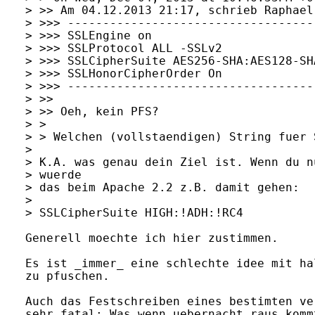
> >> Am 04.12.2013 21:17, schrieb Raphael
> >>> ------------------------------------
> >>> SSLEngine on

> >>> SSLProtocol ALL -SSLv2

> >>> SSLCipherSuite AES256-SHA:AES128-SHA
> >>> SSLHonorCipherOrder On

> >>> ------------------------------------
> >>

> >> Oeh, kein PFS?

> >

> > Welchen (vollstaendigen) String fuer 
> 

> K.A. was genau dein Ziel ist. Wenn du n
> wuerde 

> das beim Apache 2.2 z.B. damit gehen:

> 

> SSLCipherSuite HIGH:!ADH:!RC4

Generell moechte ich hier zustimmen.

Es ist _immer_ eine schlechte idee mit ha
zu pfuschen.

Auch das Festschreiben eines bestimten ve
sehr fatal: Was wenn uebernacht raus komm