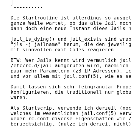
| 

`----------

Die Startroutine ist allerdings so ausgel
ganze Weile wartet, ob das alte Jail noch
dann doch eine neue Instanz diees Jails n
jail_is_dying() und jail_exists sind wrap
"jls -j jailname" herum, die den jeweilig
mit sinnvollen exit-Codes reagieren.

BTW: Wer Jails kennt wird vermutlich jail
/etc/rc.d/jail aufgerufen wird, naemlich 
paar mehr Parametern (zB IP-Adressen). Ic
und vor allem mit jail.conf(5), wie es se
Damit lassen sich sehr feingranular Prope
konfigurieren, die traditionell nur globa
waren.

Als Startscript verwende ich derzeit (noc
welches im wesentlichen jail.conf(5) verw
ueber rc.conf diverse Eigenschaften wie Z
beruecksichtigt (nutze ich derzeit nicht).