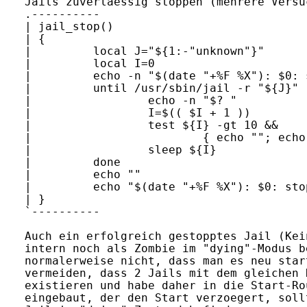
Jails zuverlaessig stoppen (mehrere Versu
.---------- 

| jail_stop()

| {

|         local J="${1:-"unknown"}"

|         local I=0

|         echo -n "$(date "+%F %X"): $0: 
|         until /usr/sbin/jail -r "${J}" ;
|                 echo -n "$? "

|                 I=$(( $I + 1 ))

|                 test ${I} -gt 10 && 

|                         { echo ""; echo
|                 sleep ${I}

|         done

|         echo ""

|         echo "$(date "+%F %X"): $0: sto
| }

`----------

Auch ein erfolgreich gestopptes Jail (Kei
intern noch als Zombie im "dying"-Modus b
normalerweise nicht, dass man es neu star
vermeiden, dass 2 Jails mit dem gleichen 
existieren und habe daher in die Start-Ro
eingebaut, der den Start verzoegert, soll