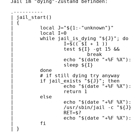
Jail im "dying"-Zustand befinden:

.---------- 

| jail_start()

| {

|         local J="${1:-"unknown"}"

|         local I=0

|         while jail_is_dying "${J}"; do

|                 I=$(( $I + 1 ))

|                 test ${I} -gt 15 && 

|                         break          
|                 echo "$(date "+%F %X"):
|                 sleep ${I}

|         done

|         # if still dying try anyway

|         if jail_exists "${J}"; then

|                 echo "$(date "+%F %X"):
|                 return 1

|         else

|                 echo "$(date "+%F %X"):
|                 /usr/sbin/jail -c "${J}"
|                 RET=$?

|                 echo "$(date "+%F %X"):
|         fi

| }
