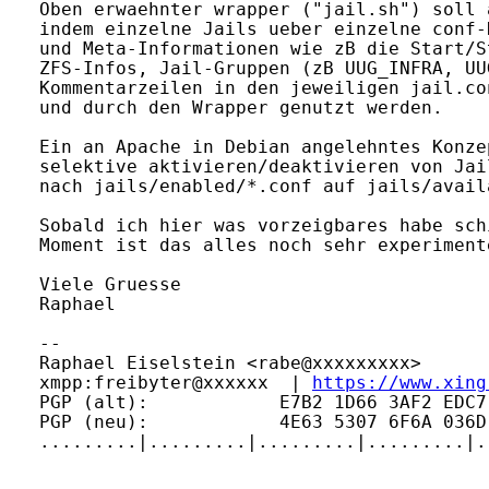
Oben erwaehnter wrapper ("jail.sh") soll 
indem einzelne Jails ueber einzelne conf-
und Meta-Informationen wie zB die Start/S
ZFS-Infos, Jail-Gruppen (zB UUG_INFRA, UU
Kommentarzeilen in den jeweiligen jail.co
und durch den Wrapper genutzt werden.

Ein an Apache in Debian angelehntes Konze
selektive aktivieren/deaktivieren von Jai
nach jails/enabled/*.conf auf jails/avail
Sobald ich hier was vorzeigbares habe sch
Moment ist das alles noch sehr experimente
Viele Gruesse

Raphael

-- 

Raphael Eiselstein <rabe@xxxxxxxxx>      
xmpp:freibyter@xxxxxx  | 
https://www.xing
PGP (alt):            E7B2 1D66 3AF2 EDC7
PGP (neu):            4E63 5307 6F6A 036D
.........|.........|.........|.........|.