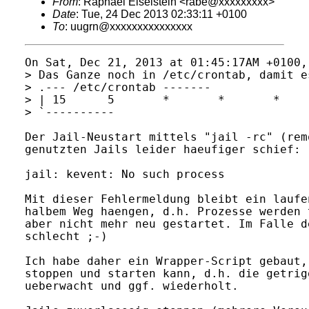
From
: Raphael Eiselstein <rabe@xxxxxxxxx>
Date
: Tue, 24 Dec 2013 02:33:11 +0100
To
: uugrn@xxxxxxxxxxxxxxx
On Sat, Dec 21, 2013 at 01:45:17AM +0100,
> Das Ganze noch in /etc/crontab, damit e
> .--- /etc/crontab ------- 

> | 15      5       *       *       *    
> `----------

Der Jail-Neustart mittels "jail -rc" (rem
genutzten Jails leider haeufiger schief:

jail: kevent: No such process

Mit dieser Fehlermeldung bleibt ein laufe
halbem Weg haengen, d.h. Prozesse werden 
aber nicht mehr neu gestartet. Im Falle d
schlecht ;-)

Ich habe daher ein Wrapper-Script gebaut,
stoppen und starten kann, d.h. die getrig
ueberwacht und ggf. wiederholt.
