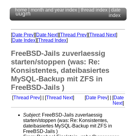
home
|
month and year index
|
thread index
|
date
uugrn
index
[
Date Prev
][
Date Next
][
Thread Prev
][
Thread Next
]
[
Date Index
][
Thread Index
]
FreeBSD-Jails zuverlaessig
starten/stoppen (was: Re:
Konsistentes, dateibasiertes
MySQL-Backup mit ZFS in
FreeBSD-Jails )
[
Thread Prev
] | [
Thread Next
]
[
Date Prev
] | [
Date
Next
]
Subject
: FreeBSD-Jails zuverlaessig
starten/stoppen (was: Re: Konsistentes,
dateibasiertes MySQL-Backup mit ZFS in
FreeBSD-Jails )