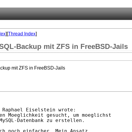
dex
][
Thread Index
]
ySQL-Backup mit ZFS in FreeBSD-Jails
ackup mit ZFS in FreeBSD-Jails
 Raphael Eiselstein wrote:

en Moeglichkeit gesucht, um moeglichst 

MySQL-Datenbank zu erstellen. 

ch noch einfacher. Mein Ansatz
