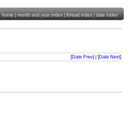
home
|
month and year index
|
thread index
|
date index
[
Date Prev
] | [
Date Next
]