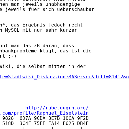
nen man jeweils unabhaengige

e jeweils fuer sich ueberschaubar 

h*, das Ergebnis jedoch recht 

n MySQL mit nur sehr kurzer 

nnt man das zB daran, dass

nbankprobleme klagt, das ist die

t ;-)

Wiki, die selbst mitten in der

le=Stadtwiki_Diskussion%3AServer&diff=81412&o
         
http://rabe.uugrn.org/
.com/profile/Raphael_Eiselstein
 9828  6D7A 9CDA 3E7B 10CA 9F2D

 518D  3C4F 75EE EA14 F625 DB4E

........|.........|.........|..
