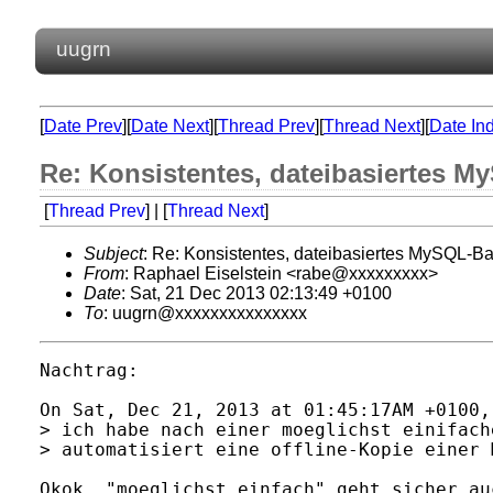
uugrn
[
Date Prev
][
Date Next
][
Thread Prev
][
Thread Next
][
Date In
Re: Konsistentes, dateibasiertes M
[
Thread Prev
] | [
Thread Next
]
Subject
: Re: Konsistentes, dateibasiertes MySQL-B
From
: Raphael Eiselstein <rabe@xxxxxxxxx>
Date
: Sat, 21 Dec 2013 02:13:49 +0100
To
: uugrn@xxxxxxxxxxxxxxx
Nachtrag: 

On Sat, Dec 21, 2013 at 01:45:17AM +0100,
> ich habe nach einer moeglichst einifach
> automatisiert eine offline-Kopie einer 
Okok, "moeglichst einfach" geht sicher au