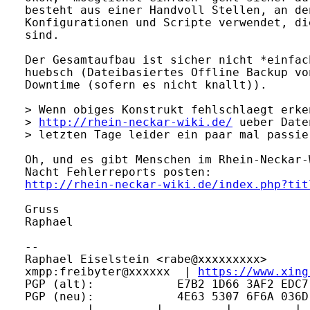
besteht aus einer Handvoll Stellen, an de
Konfigurationen und Scripte verwendet, di
sind. 

Der Gesamtaufbau ist sicher nicht *einfac
huebsch (Dateibasiertes Offline Backup vo
Downtime (sofern es nicht knallt)).

> Wenn obiges Konstrukt fehlschlaegt erke
> 
http://rhein-neckar-wiki.de/
 ueber Date
> letzten Tage leider ein paar mal passier
Oh, und es gibt Menschen im Rhein-Neckar-
http://rhein-neckar-wiki.de/index.php?tit
Gruss

Raphael

-- 

Raphael Eiselstein <rabe@xxxxxxxxx>      
xmpp:freibyter@xxxxxx  | 
https://www.xing
PGP (alt):            E7B2 1D66 3AF2 EDC7
PGP (neu):            4E63 5307 6F6A 036D
.........|.........|.........|.........|.