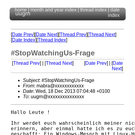
home
|
month and year index
|
thread index
|
date
uugrn
index
[
Date Prev
][
Date Next
][
Thread Prev
][
Thread Next
]
[
Date Index
][
Thread Index
]
#StopWatchingUs-Frage
[
Thread Prev
] | [
Thread Next
]
[
Date Prev
] | [
Date
Next
]
Subject
: #StopWatchingUs-Frage
From
: mabra@xxxxxxxxxxxx
Date
: Wed, 18 Dec 2013 07:04:48 +0100
To
: uugrn@xxxxxxxxxxxxxxx
Hallo Leute !

Ihr werdet euch wahrscheinlich meiner nic
erinnern, aber einmal hatte ich es zu euch
geschafft; Ein Windows-Mesnch mit Linux-H