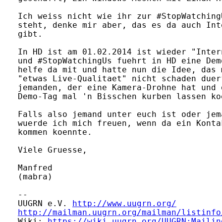
Ich weiss nicht wie ihr zur #StopWatching
steht, denke mir aber, das es da auch Inte
gibt.

In HD ist am 01.02.2014 ist wieder "Inter
und #StopWatchingUs fuehrt in HD eine Dem
helfe da mit und hatte nun die Idee, das 
"etwas Live-Qualitaet" nicht schaden duer
jemanden, der eine Kamera-Drohne hat und d
Demo-Tag mal 'n Bisschen kurben lassen ko
Falls also jemand unter euch ist oder jem
wuerde ich mich freuen, wenn da ein Konta
kommen koennte.

Viele Gruesse,

Manfred

(mabra)

-- 

UUGRN e.V. 
http://www.uugrn.org/
http://mailman.uugrn.org/mailman/listinfo
Wiki: 
https://wiki.uugrn.org/UUGRN:Mailin