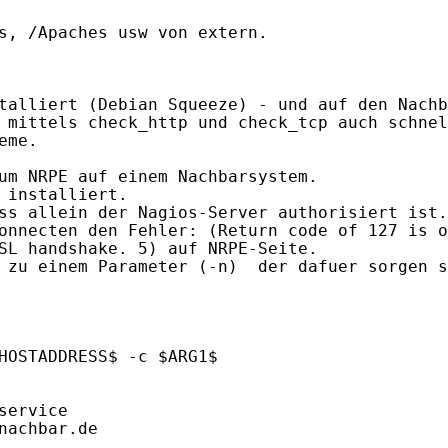
s, /Apaches usw von extern.

talliert (Debian Squeeze) - und auf den Nachb
 mittels check_http und check_tcp auch schnel
me.

um NRPE auf einem Nachbarsystem.

 installiert.

ss allein der Nagios-Server authorisiert ist.

onnecten den Fehler: (Return code of 127 is o
SL handshake. 5) auf NRPE-Seite.

 zu einem Parameter (-n)  der dafuer sorgen s
HOSTADDRESS$ -c $ARG1$

ervice

achbar.de
