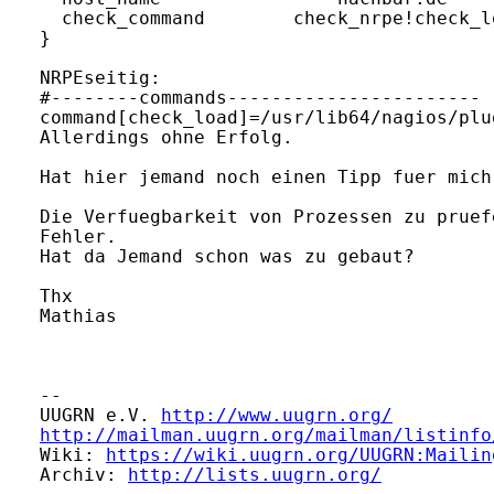
  check_command        check_nrpe!check_lo
}

NRPEseitig:

#--------commands-----------------------

command[check_load]=/usr/lib64/nagios/plu
Allerdings ohne Erfolg.

Hat hier jemand noch einen Tipp fuer mich
Die Verfuegbarkeit von Prozessen zu pruef
Fehler.

Hat da Jemand schon was zu gebaut?

Thx

Mathias

-- 

UUGRN e.V. 
http://www.uugrn.org/
http://mailman.uugrn.org/mailman/listinfo
Wiki: 
https://wiki.uugrn.org/UUGRN:Mailin
Archiv: 
http://lists.uugrn.org/