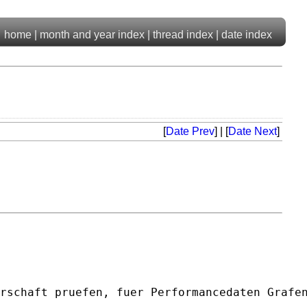
home
|
month and year index
|
thread index
|
date index
[
Date Prev
] | [
Date Next
]
rschaft pruefen, fuer Performancedaten Grafen