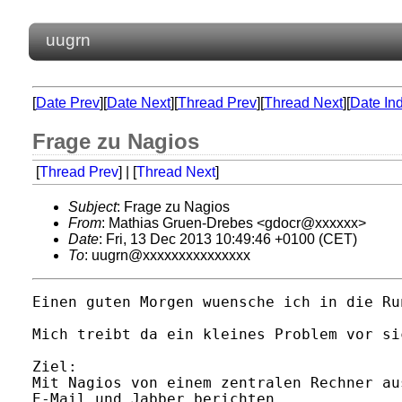
uugrn
[
Date Prev
][
Date Next
][
Thread Prev
][
Thread Next
][
Date In
Frage zu Nagios
[
Thread Prev
] | [
Thread Next
]
Subject
: Frage zu Nagios
From
: Mathias Gruen-Drebes <gdocr@xxxxxx>
Date
: Fri, 13 Dec 2013 10:49:46 +0100 (CET)
To
: uugrn@xxxxxxxxxxxxxxx
Einen guten Morgen wuensche ich in die Run
Mich treibt da ein kleines Problem vor sic
Ziel:

Mit Nagios von einem zentralen Rechner au
E-Mail und Jabber berichten.
