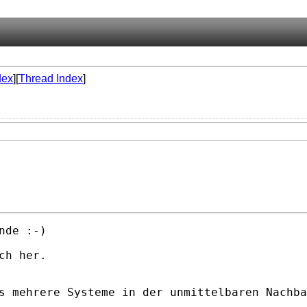
dex
][
Thread Index
]
de :-)

h her.

s mehrere Systeme in der unmittelbaren Nachba