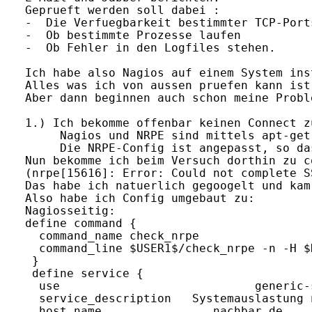
Geprueft werden soll dabei :

-  Die Verfuegbarkeit bestimmter TCP-Port
-  Ob bestimmte Prozesse laufen

-  Ob Fehler in den Logfiles stehen.

Ich habe also Nagios auf einem System ins
Alles was ich von aussen pruefen kann ist
Aber dann beginnen auch schon meine Proble
1.) Ich bekomme offenbar keinen Connect z
     Nagios und NRPE sind mittels apt-get
     Die NRPE-Config ist angepasst, so da
Nun bekomme ich beim Versuch dorthin zu c
(nrpe[15616]: Error: Could not complete S
Das habe ich natuerlich gegoogelt und kam
Also habe ich Config umgebaut zu:

Nagiosseitig:

define command {

  command_name check_nrpe

  command_line $USER1$/check_nrpe -n -H $
 }

 define service {

  use                            generic-s
  service_description   Systemauslastung n
  host_name                nachbar.de 
