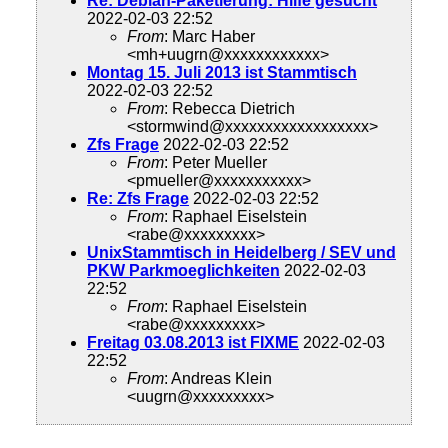
Re: Debian-Paketierung: Hilfe gesucht
2022-02-03 22:52
From
: Marc Haber
<mh+uugrn@xxxxxxxxxxxx>
Montag 15. Juli 2013 ist Stammtisch
2022-02-03 22:52
From
: Rebecca Dietrich
<stormwind@xxxxxxxxxxxxxxxxxx>
Zfs Frage
2022-02-03 22:52
From
: Peter Mueller
<pmueller@xxxxxxxxxxx>
Re: Zfs Frage
2022-02-03 22:52
From
: Raphael Eiselstein
<rabe@xxxxxxxxx>
UnixStammtisch in Heidelberg / SEV und
PKW Parkmoeglichkeiten
2022-02-03
22:52
From
: Raphael Eiselstein
<rabe@xxxxxxxxx>
Freitag 03.08.2013 ist FIXME
2022-02-03
22:52
From
: Andreas Klein
<uugrn@xxxxxxxxx>