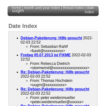
home
|
month and year index
|
thread index
|
date
uugrn
index
Date Index
Debian-Paketierung: Hilfe gesucht
2022-
02-03 22:52
From
: Sebastian Rahlf
<basti@xxxxxxxxxx>
Freitag 05.07.2013 ist FIXME
2022-02-03
22:52
From
: Rebecca Dietrich
<stormwind@xxxxxxxxxxxxxxxxxx>
Re: Debian-Paketierung: Hilfe gesucht
2022-02-03 22:52
From
: Thomas Hochstein
<uugrn@xxxxxxxxxx>
Re: Debian-Paketierung: Hilfe gesucht
2022-02-03 22:52
From
: peter weidenmueller
<peter.weidenmueller@xxxxxx>