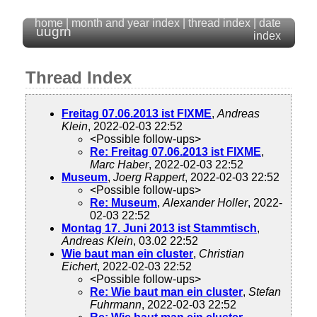
home
|
month and year index
|
thread index
|
date
uugrn
index
Thread Index
Freitag 07.06.2013 ist FIXME
,
Andreas
Klein
, 2022-02-03 22:52
<Possible follow-ups>
Re: Freitag 07.06.2013 ist FIXME
,
Marc Haber
, 2022-02-03 22:52
Museum
,
Joerg Rappert
, 2022-02-03 22:52
<Possible follow-ups>
Re: Museum
,
Alexander Holler
, 2022-
02-03 22:52
Montag 17. Juni 2013 ist Stammtisch
,
Andreas Klein
, 03.02 22:52
Wie baut man ein cluster
,
Christian
Eichert
, 2022-02-03 22:52
<Possible follow-ups>
Re: Wie baut man ein cluster
,
Stefan
Fuhrmann
, 2022-02-03 22:52