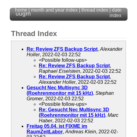
home
|
month and year index
|
thread index
|
date
uugrn
index
Thread Index
Re: Review ZFS Backup Script
,
Alexander
Holler
, 2022-02-03 22:52
<Possible follow-ups>
Re: Review ZFS Backup Script
,
Raphael Eiselstein
, 2022-02-03 22:52
Re: Review ZFS Backup Script
,
Alexander Holler
, 2022-02-03 22:52
Gesucht Nec Multisync 3D
(Roehrenmonitor mit 15 kHz)
,
Stephan
Gromer
, 2022-02-03 22:52
<Possible follow-ups>
Re: Gesucht Nec Multisync 3D
(Roehrenmonitor mit 15 kHz)
,
Marc
Haber
, 2022-02-03 22:52
Freitag 05.04. ist FIXME im
RaumZeitLabor
,
Andreas Klein
, 2022-02-