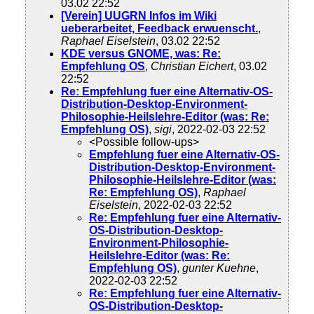
03.02 22:52
[Verein] UUGRN Infos im Wiki
ueberarbeitet, Feedback erwuenscht.
,
Raphael Eiselstein
, 03.02 22:52
KDE versus GNOME, was: Re:
Empfehlung OS
,
Christian Eichert
, 03.02
22:52
Re: Empfehlung fuer eine Alternativ-OS-
Distribution-Desktop-Environment-
Philosophie-Heilslehre-Editor (was: Re:
Empfehlung OS)
,
sigi
, 2022-02-03 22:52
<Possible follow-ups>
Empfehlung fuer eine Alternativ-OS-
Distribution-Desktop-Environment-
Philosophie-Heilslehre-Editor (was:
Re: Empfehlung OS)
,
Raphael
Eiselstein
, 2022-02-03 22:52
Re: Empfehlung fuer eine Alternativ-
OS-Distribution-Desktop-
Environment-Philosophie-
Heilslehre-Editor (was: Re:
Empfehlung OS)
,
gunter Kuehne
,
2022-02-03 22:52
Re: Empfehlung fuer eine Alternativ-
OS-Distribution-Desktop-