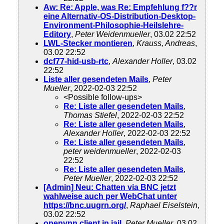
Aw: Re: Apple, was Re: Empfehlung f??r
eine Alternativ-OS-Distribution-Desktop-
Environment-Philosophie-Heilslehre-
Editory
,
Peter Weidenmueller
, 03.02 22:52
LWL-Stecker montieren
,
Krauss, Andreas
,
03.02 22:52
dcf77-hid-usb-rtc
,
Alexander Holler
, 03.02
22:52
Liste aller gesendeten Mails
,
Peter
Mueller
, 2022-02-03 22:52
<Possible follow-ups>
Re: Liste aller gesendeten Mails
,
Thomas Stiefel
, 2022-02-03 22:52
Re: Liste aller gesendeten Mails
,
Alexander Holler
, 2022-02-03 22:52
Re: Liste aller gesendeten Mails
,
peter weidenmueller
, 2022-02-03
22:52
Re: Liste aller gesendeten Mails
,
Peter Mueller
, 2022-02-03 22:52
[Admin] Neu: Chatten via BNC jetzt
wahlweise auch per WebChat unter
https://bnc.uugrn.org/
,
Raphael Eiselstein
,
03.02 22:52
openvpn client in jail
,
Peter Mueller
, 03.02