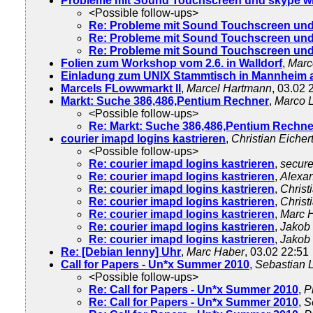
Probleme mit Sound Touchscreen und skype wi
<Possible follow-ups>
Re: Probleme mit Sound Touchscreen und 
Re: Probleme mit Sound Touchscreen und 
Re: Probleme mit Sound Touchscreen und 
Folien zum Workshop vom 2.6. in Walldorf
,
Marc
Einladung zum UNIX Stammtisch in Mannheim a
Marcels FLowwmarkt II
,
Marcel Hartmann
, 03.02 
Markt: Suche 386,486,Pentium Rechner
,
Marco L
<Possible follow-ups>
Re: Markt: Suche 386,486,Pentium Rechne
courier imapd logins kastrieren
,
Christian Eicher
<Possible follow-ups>
Re: courier imapd logins kastrieren
,
secur
Re: courier imapd logins kastrieren
,
Alexan
Re: courier imapd logins kastrieren
,
Christ
Re: courier imapd logins kastrieren
,
Christ
Re: courier imapd logins kastrieren
,
Marc 
Re: courier imapd logins kastrieren
,
Jakob
Re: courier imapd logins kastrieren
,
Jakob 
Re: [Debian lenny] Uhr
,
Marc Haber
, 03.02 22:51
Call for Papers - Un*x Summer 2010
,
Sebastian 
<Possible follow-ups>
Re: Call for Papers - Un*x Summer 2010
,
P
Re: Call for Papers - Un*x Summer 2010
,
S