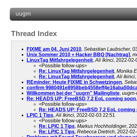
uugrn
Thread Index
FIXME am 04. Juni 2010
,
Sebastian Laubscher
, 0
Unix Sommer 2010 + Hacker BBQ [Nachtrag]
,
m
LinuxTag Mitfahrgelegenheit
,
Ali Ikinci
, 2022-02-
<Possible follow-ups>
Re: LinuxTag Mitfahrgelegenheit
,
Monika E
Re: LinuxTag Mitfahrgelegenheit
,
Ali Ikinci
REminder: Heute FIXME in Schwetzingen
,
Sebas
confirm 9980491e8958beb4558eff4e16aba50dc
Willkommen bei der "uugrn" Mailingliste
,
uugrn-
Re: HEADS UP: FreeBSD 7.2 EoL coming soon
<Possible follow-ups>
Re: HEADS UP: FreeBSD 7.2 EoL coming
LPIC 1 Tips
,
Ali Ikinci
, 2022-02-03 22:51
<Possible follow-ups>
Re: LPIC 1 Tips
,
Markus Hochholdinger
, 20
Re: LPIC 1 Tips
,
Rebecca Dietrich
, 2022-02