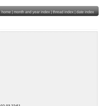
home
|
month and year index
|
thread index
|
date index