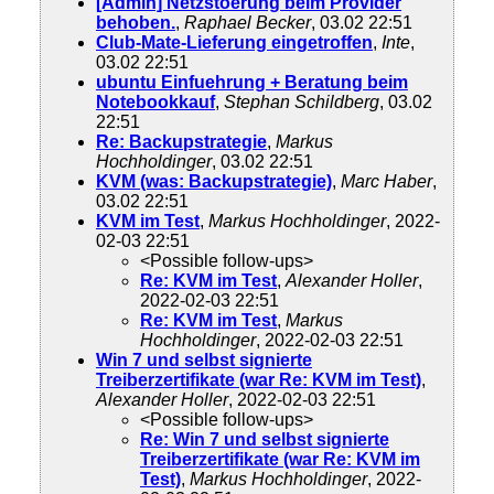
[Admin] Netzstoerung beim Provider
behoben.
,
Raphael Becker
, 03.02 22:51
Club-Mate-Lieferung eingetroffen
,
Inte
,
03.02 22:51
ubuntu Einfuehrung + Beratung beim
Notebookkauf
,
Stephan Schildberg
, 03.02
22:51
Re: Backupstrategie
,
Markus
Hochholdinger
, 03.02 22:51
KVM (was: Backupstrategie)
,
Marc Haber
,
03.02 22:51
KVM im Test
,
Markus Hochholdinger
, 2022-
02-03 22:51
<Possible follow-ups>
Re: KVM im Test
,
Alexander Holler
,
2022-02-03 22:51
Re: KVM im Test
,
Markus
Hochholdinger
, 2022-02-03 22:51
Win 7 und selbst signierte
Treiberzertifikate (war Re: KVM im Test)
,
Alexander Holler
, 2022-02-03 22:51
<Possible follow-ups>
Re: Win 7 und selbst signierte
Treiberzertifikate (war Re: KVM im
Test)
,
Markus Hochholdinger
, 2022-