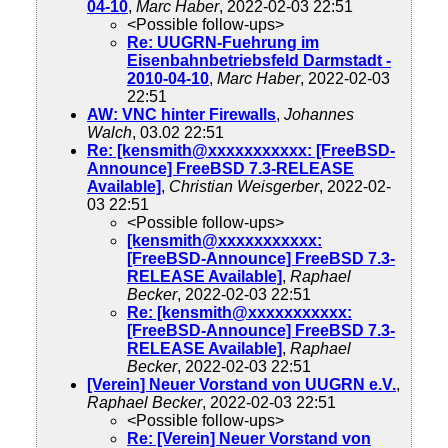
04-10
,
Marc Haber
, 2022-02-03 22:51
<Possible follow-ups>
Re: UUGRN-Fuehrung im
Eisenbahnbetriebsfeld Darmstadt -
2010-04-10
,
Marc Haber
, 2022-02-03
22:51
AW: VNC hinter Firewalls
,
Johannes
Walch
, 03.02 22:51
Re: [kensmith@xxxxxxxxxxx: [FreeBSD-
Announce] FreeBSD 7.3-RELEASE
Available]
,
Christian Weisgerber
, 2022-02-
03 22:51
<Possible follow-ups>
[kensmith@xxxxxxxxxxx:
[FreeBSD-Announce] FreeBSD 7.3-
RELEASE Available]
,
Raphael
Becker
, 2022-02-03 22:51
Re: [kensmith@xxxxxxxxxxx:
[FreeBSD-Announce] FreeBSD 7.3-
RELEASE Available]
,
Raphael
Becker
, 2022-02-03 22:51
[Verein] Neuer Vorstand von UUGRN e.V.
,
Raphael Becker
, 2022-02-03 22:51
<Possible follow-ups>
Re: [Verein] Neuer Vorstand von