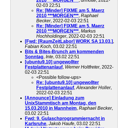
2010 ***MORGEN***
,
drmotte
, 2022-
02-03 22:51
Re: [Minder] FIXME am 5. Maerz
2010 ***MORGEN***
,
Raphael
Becker
, 2022-02-03 22:51
Re: [Minder] FIXME am 5. Maerz
2010 ***MORGEN***
,
Markus
Hochholdinger
, 2022-02-03 22:51
[Fwd: [RaumZeitLabor] WORK SA 13.03.]
,
Fabian Koch
, 03.02 22:51
Bits & Bites-Brunch am kommenden
Sonntag
,
Inte
, 03.02 22:51
[ubuntu9.10] ungewollter
Festplattenanlauf
,
Werner Holtfreter
, 2022-
02-03 22:51
<Possible follow-ups>
Re: [ubuntu9.10] ungewollter
Festplattenanlauf
,
Alexander Holler
,
2022-02-03 22:51
[Announce] Einladung zum
UnixStammtisch am Montag, den
15.03.2010 in Mannheim
,
Raphael Becker
,
03.02 22:51
Fwd: 9. Gulaschprogrammiernacht in
Karlsruhe
,
Jakob Haufe
, 03.02 22:51