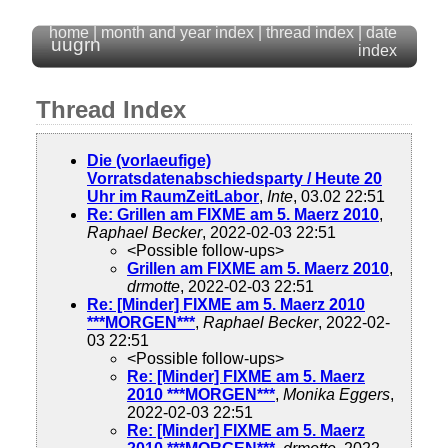
home
|
month and year index
|
thread index
|
date
uugrn
index
Thread Index
Die (vorlaeufige)
Vorratsdatenabschiedsparty / Heute 20
Uhr im RaumZeitLabor
,
Inte
, 03.02 22:51
Re: Grillen am FIXME am 5. Maerz 2010
,
Raphael Becker
, 2022-02-03 22:51
<Possible follow-ups>
Grillen am FIXME am 5. Maerz 2010
,
drmotte
, 2022-02-03 22:51
Re: [Minder] FIXME am 5. Maerz 2010
***MORGEN***
,
Raphael Becker
, 2022-02-
03 22:51
<Possible follow-ups>
Re: [Minder] FIXME am 5. Maerz
2010 ***MORGEN***
,
Monika Eggers
,
2022-02-03 22:51
Re: [Minder] FIXME am 5. Maerz