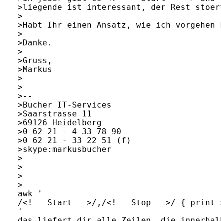
>liegende ist interessant, der Rest stoer
>

>Habt Ihr einen Ansatz, wie ich vorgehen k
>

>Danke.

>

>Gruss,

>Markus

>

>

>--

>Bucher IT-Services

>Saarstrasse 11

>69126 Heidelberg

>0 62 21 - 4 33 78 90

>0 62 21 - 33 22 51 (f) 

>skype:markusbucher

>

>

>  

>

awk '

/<!-- Start -->/,/<!-- Stop -->/ { print $
'

das liefert dir alle Zeilen, die innerhal