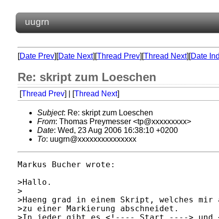
uugrn
[
Date Prev
][
Date Next
][
Thread Prev
][
Thread Next
][
Date In
Re: skript zum Loeschen
[
Thread Prev
] | [
Thread Next
]
Subject
: Re: skript zum Loeschen
From
: Thomas Preymesser <tp@xxxxxxxxx>
Date
: Wed, 23 Aug 2006 16:38:10 +0200
To
: uugrn@xxxxxxxxxxxxxxx
Markus Bucher wrote:

>Hallo.

>

>Haeng grad in einem Skript, welches mir 
>zu einer Markierung abschneidet.

>In jeder gibt es <!---- Start ----> und 