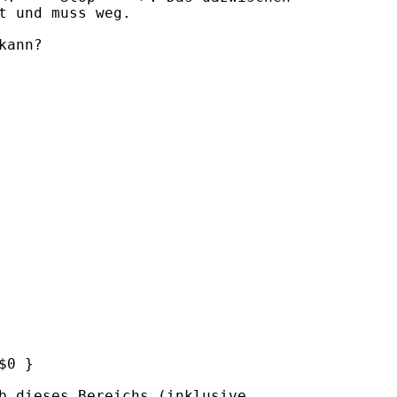
t und muss weg.

ann?

0 }

b dieses Bereichs (inklusive 
