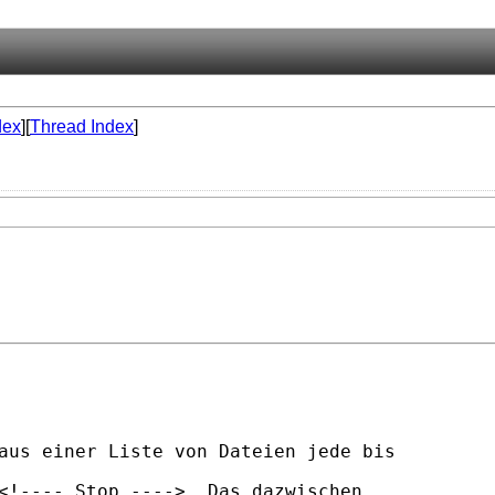
dex
][
Thread Index
]
aus einer Liste von Dateien jede bis

<!---- Stop ---->. Das dazwischen
