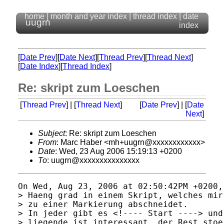
home
|
month and year index
|
thread index
|
date
uugrn
index
[
Date Prev
][
Date Next
][
Thread Prev
][
Thread Next
]
[
Date Index
][
Thread Index
]
Re: skript zum Loeschen
[
Thread Prev
] | [
Thread Next
]
[
Date Prev
] | [
Date
Next
]
Subject
: Re: skript zum Loeschen
From
: Marc Haber <mh+uugrn@xxxxxxxxxxxx>
Date
: Wed, 23 Aug 2006 15:19:13 +0200
To
: uugrn@xxxxxxxxxxxxxxx
On Wed, Aug 23, 2006 at 02:50:42PM +0200,
> Haeng grad in einem Skript, welches mir
> zu einer Markierung abschneidet.

> In jeder gibt es <!---- Start ----> und
> liegende ist interessant, der Rest stoe