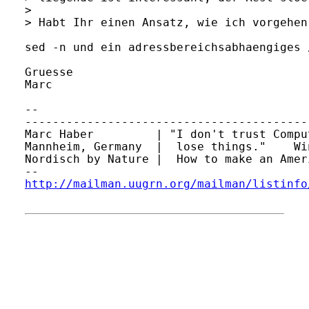
> 

> Habt Ihr einen Ansatz, wie ich vorgehen 
sed -n und ein adressbereichsabhaengiges /
Gruesse

Marc

-- 

-----------------------------------------
Marc Haber         | "I don't trust Compu
Mannheim, Germany  |  lose things."    Wi
Nordisch by Nature |  How to make an Amer
http://mailman.uugrn.org/mailman/listinfo