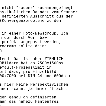
 nicht "sauber" zusammengefuegt

hysikalischen Raender vom Scanner

 definierten Ausschnitt aus der

(Konvergenzprobleme zu den

 in einer Foto-Newsgroup. Ich 

n der durch Ver- bzw. 

 perfekt angepasst werden, 

rogramm sollte deine 

.

lend. Das ist aber ZIEMLICH

0Bildern bei ca 2500x1500px

efault-Prozesslimit in

ert dazu, pro Einzelbild

00x7000 bei DIN A4 und 600dpi)

s hier keine Perspektivischen

nner scannt ja immer "flach".

gen genau an definierten

man das nahezu kantenfrei

. 
