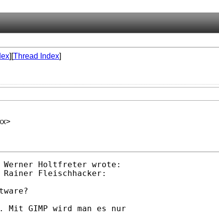
dex
][
Thread Index
]
xx>
 Werner Holtfreter wrote:

 Rainer Fleischhacker:

ware?

. Mit GIMP wird man es nur 
