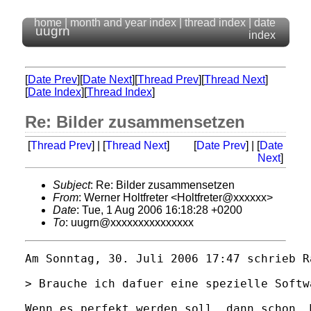
home
|
month and year index
|
thread index
|
date
uugrn
index
[
Date Prev
][
Date Next
][
Thread Prev
][
Thread Next
]
[
Date Index
][
Thread Index
]
Re: Bilder zusammensetzen
[
Thread Prev
] | [
Thread Next
]
[
Date Prev
] | [
Date
Next
]
Subject
: Re: Bilder zusammensetzen
From
: Werner Holtfreter <Holtfreter@xxxxxx>
Date
: Tue, 1 Aug 2006 16:18:28 +0200
To
: uugrn@xxxxxxxxxxxxxxx
Am Sonntag, 30. Juli 2006 17:47 schrieb R
> Brauche ich dafuer eine spezielle Softwa
Wenn es perfekt werden soll, dann schon. 