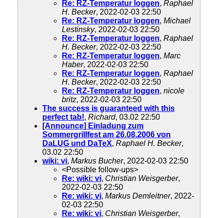
Re: RZ-Temperatur loggen
,
Raphael
H. Becker
, 2022-02-03 22:50
Re: RZ-Temperatur loggen
,
Michael
Lestinsky
, 2022-02-03 22:50
Re: RZ-Temperatur loggen
,
Raphael
H. Becker
, 2022-02-03 22:50
Re: RZ-Temperatur loggen
,
Marc
Haber
, 2022-02-03 22:50
Re: RZ-Temperatur loggen
,
Raphael
H. Becker
, 2022-02-03 22:50
Re: RZ-Temperatur loggen
,
nicole
britz
, 2022-02-03 22:50
The success is guaranteed with this
perfect tab!
,
Richard
, 03.02 22:50
[Announce] Einladung zum
Sommergrillfest am 26.08.2006 von
DaLUG und DaTeX
,
Raphael H. Becker
,
03.02 22:50
wiki: vi
,
Markus Bucher
, 2022-02-03 22:50
<Possible follow-ups>
Re: wiki: vi
,
Christian Weisgerber
,
2022-02-03 22:50
Re: wiki: vi
,
Markus Demleitner
, 2022-
02-03 22:50
Re: wiki: vi
,
Christian Weisgerber
,