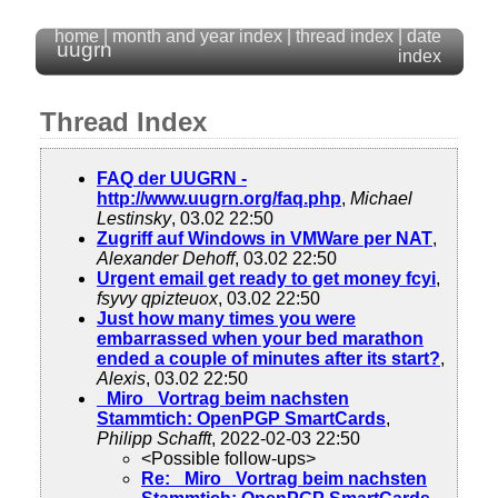
home
|
month and year index
|
thread index
|
date
uugrn
index
Thread Index
FAQ der UUGRN -
http://www.uugrn.org/faq.php
,
Michael
Lestinsky
, 03.02 22:50
Zugriff auf Windows in VMWare per NAT
,
Alexander Dehoff
, 03.02 22:50
Urgent email get ready to get money fcyi
,
fsyvy qpizteuox
, 03.02 22:50
Just how many times you were
embarrassed when your bed marathon
ended a couple of minutes after its start?
,
Alexis
, 03.02 22:50
_Miro_ Vortrag beim nachsten
Stammtich: OpenPGP SmartCards
,
Philipp Schafft
, 2022-02-03 22:50
<Possible follow-ups>
Re: _Miro_ Vortrag beim nachsten