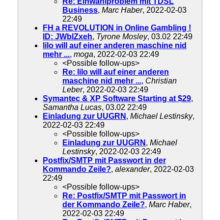
Re: Einwahlproblem mit TDSL
Business
,
Marc Haber
, 2022-02-03
22:49
FH a REVOLUTION in Online Gambling !
ID: JWblZxeh
,
Tyrone Mosley
, 03.02 22:49
lilo will auf einer anderen maschine nid
mehr ...
,
moga
, 2022-02-03 22:49
<Possible follow-ups>
Re: lilo will auf einer anderen
maschine nid mehr ...
,
Christian
Leber
, 2022-02-03 22:49
Symantec & XP Software Starting at $29
,
Samantha Lucas
, 03.02 22:49
Einladung zur UUGRN
,
Michael Lestinsky
,
2022-02-03 22:49
<Possible follow-ups>
Einladung zur UUGRN
,
Michael
Lestinsky
, 2022-02-03 22:49
Postfix/SMTP mit Passwort in der
Kommando Zeile?
,
alexander
, 2022-02-03
22:49
<Possible follow-ups>
Re: Postfix/SMTP mit Passwort in
der Kommando Zeile?
,
Marc Haber
,
2022-02-03 22:49