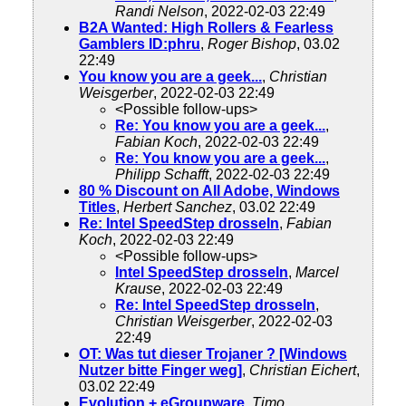
Randi Nelson
, 2022-02-03 22:49
B2A Wanted: High Rollers & Fearless
Gamblers ID:phru
,
Roger Bishop
, 03.02
22:49
You know you are a geek...
,
Christian
Weisgerber
, 2022-02-03 22:49
<Possible follow-ups>
Re: You know you are a geek...
,
Fabian Koch
, 2022-02-03 22:49
Re: You know you are a geek...
,
Philipp Schafft
, 2022-02-03 22:49
80 % Discount on All Adobe, Windows
Titles
,
Herbert Sanchez
, 03.02 22:49
Re: Intel SpeedStep drosseln
,
Fabian
Koch
, 2022-02-03 22:49
<Possible follow-ups>
Intel SpeedStep drosseln
,
Marcel
Krause
, 2022-02-03 22:49
Re: Intel SpeedStep drosseln
,
Christian Weisgerber
, 2022-02-03
22:49
OT: Was tut dieser Trojaner ? [Windows
Nutzer bitte Finger weg]
,
Christian Eichert
,
03.02 22:49
Evolution + eGroupware
,
Timo