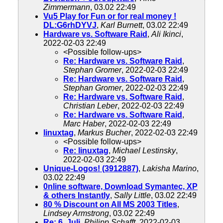
Zimmermann
, 03.02 22:49
Vu5 Play for Fun or for real money !
DL:G6rhDYVJ
,
Karl Burnett
, 03.02 22:49
Hardware vs. Software Raid
,
Ali Ikinci
,
2022-02-03 22:49
<Possible follow-ups>
Re: Hardware vs. Software Raid
,
Stephan Gromer
, 2022-02-03 22:49
Re: Hardware vs. Software Raid
,
Stephan Gromer
, 2022-02-03 22:49
Re: Hardware vs. Software Raid
,
Christian Leber
, 2022-02-03 22:49
Re: Hardware vs. Software Raid
,
Marc Haber
, 2022-02-03 22:49
linuxtag
,
Markus Bucher
, 2022-02-03 22:49
<Possible follow-ups>
Re: linuxtag
,
Michael Lestinsky
,
2022-02-03 22:49
Unique-Logos! (3912887)
,
Lakisha Marino
,
03.02 22:49
0nline software, Download Symantec, XP
& others Instantly
,
Sally Little
, 03.02 22:49
80 % Discount on All MS 2003 Titles
,
Lindsey Armstrong
, 03.02 22:49
Re: 6. Juli
,
Philipp Schafft
, 2022-02-03