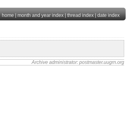
home
|
month and year index
|
thread index
|
date index
Archive administrator: postmaster.uugrn.org