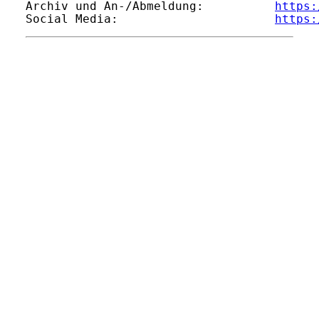
Archiv und An-/Abmeldung:          
https:
Social Media:                      
https: