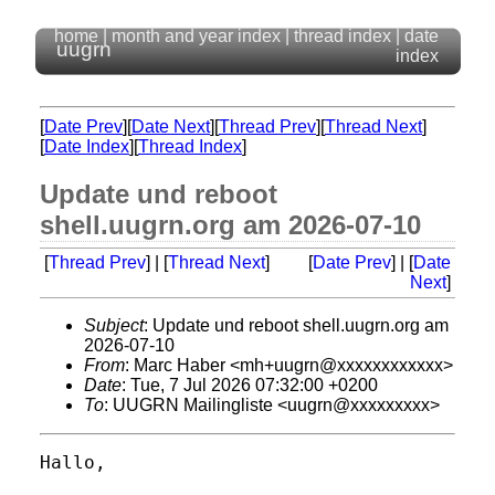
home
|
month and year index
|
thread index
|
date
uugrn
index
[
Date Prev
][
Date Next
][
Thread Prev
][
Thread Next
]
[
Date Index
][
Thread Index
]
Update und reboot
shell.uugrn.org am 2026-07-10
[
Thread Prev
] | [
Thread Next
]
[
Date Prev
] | [
Date
Next
]
Subject
: Update und reboot shell.uugrn.org am
2026-07-10
From
: Marc Haber <mh+uugrn@xxxxxxxxxxxx>
Date
: Tue, 7 Jul 2026 07:32:00 +0200
To
: UUGRN Mailingliste <uugrn@xxxxxxxxx>
Hallo,
