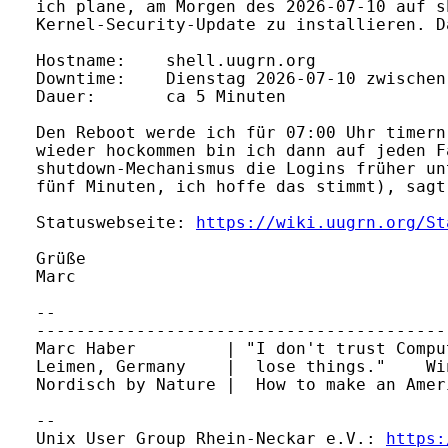
ich plane, am Morgen des 2026-07-10 auf s
Kernel-Security-Update zu installieren. D
Hostname:    shell.uugrn.org

Downtime:    Dienstag 2026-07-10 zwischen
Dauer:       ca 5 Minuten

Den Reboot werde ich für 07:00 Uhr timern
wieder hockommen bin ich dann auf jeden F
shutdown-Mechanismus die Logins früher un
fünf Minuten, ich hoffe das stimmt), sagt
Statuswebseite: 
https://wiki.uugrn.org/St
Grüße

Marc

-- 

-----------------------------------------
Marc Haber         | "I don't trust Compu
Leimen, Germany    |  lose things."    Wi
Nordisch by Nature |  How to make an Amer
-- 

Unix User Group Rhein-Neckar e.V.: 
https: