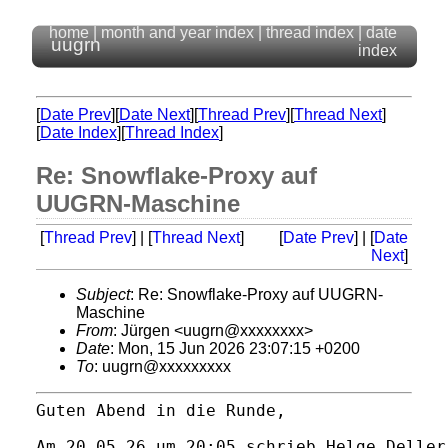
home
|
month and year index
|
thread index
|
date
uugrn
index
[
Date Prev
][
Date Next
][
Thread Prev
][
Thread Next
]
[
Date Index
][
Thread Index
]
Re: Snowflake-Proxy auf
UUGRN-Maschine
[
Thread Prev
] | [
Thread Next
]
[
Date Prev
] | [
Date
Next
]
Subject
: Re: Snowflake-Proxy auf UUGRN-
Maschine
From
: Jürgen <uugrn@xxxxxxxx>
Date
: Mon, 15 Jun 2026 23:07:15 +0200
To
: uugrn@xxxxxxxxx
Guten Abend in die Runde,
