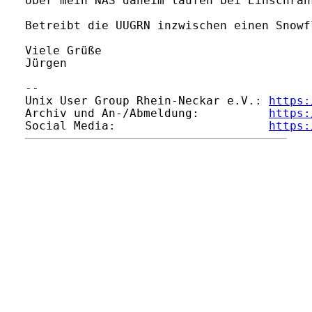
Über mein NAS daheim laufen bei Einschrän
Betreibt die UUGRN inzwischen einen Snowf
Viele Grüße

Jürgen

--

Unix User Group Rhein-Neckar e.V.: 
https:
Archiv und An-/Abmeldung:          
https:
Social Media:                      
https: