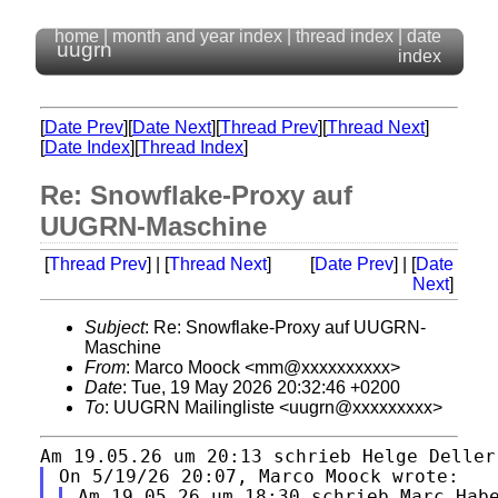
home
|
month and year index
|
thread index
|
date
uugrn
index
[
Date Prev
][
Date Next
][
Thread Prev
][
Thread Next
]
[
Date Index
][
Thread Index
]
Re: Snowflake-Proxy auf
UUGRN-Maschine
[
Thread Prev
] | [
Thread Next
]
[
Date Prev
] | [
Date
Next
]
Subject
: Re: Snowflake-Proxy auf UUGRN-
Maschine
From
: Marco Moock <mm@xxxxxxxxxx>
Date
: Tue, 19 May 2026 20:32:46 +0200
To
: UUGRN Mailingliste <uugrn@xxxxxxxxx>