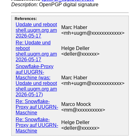
Description:
OpenPGP digital signature
References:
Update und reboot
Marc Haber
shell.uugrn.org am
<mh+uugrn@xxxxxxxxxxxx>
2026-05-17
Re: Update und
reboot
Helge Deller
shell.uugrn.org am
<deller@xxxxxx>
2026-05-17
Snowflake-Proxy
auf UUGRN-
Maschine (was:
Marc Haber
Update und reboot
<mh+uugrn@xxxxxxxxxxxx>
shell.uugrn.org am
2026-05-17)
Re: Snowflake-
Marco Moock
Proxy auf UUGRN-
<mm@xxxxxxxxxx>
Maschine
Re: Snowflake-
Helge Deller
Proxy auf UUGRN-
<deller@xxxxxx>
Maschine