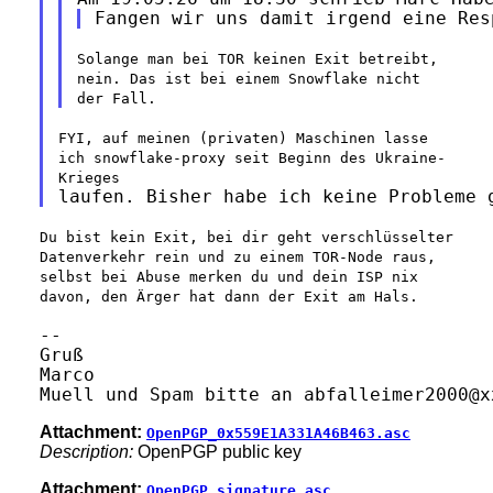
Solange man bei TOR keinen Exit betreibt,
nein. Das ist bei einem
Snowflake nicht
der Fall.
FYI, auf meinen (privaten) Maschinen lasse
ich snowflake-proxy seit
Beginn des Ukraine-
Krieges
Du bist kein Exit, bei dir geht verschlüsselter
Datenverkehr rein und zu
einem TOR-Node raus,
selbst bei Abuse merken du und dein ISP nix
davon,
den Ärger hat dann der Exit am Hals.
--

Gruß

Marco

Attachment:
OpenPGP_0x559E1A331A46B463.asc
Description:
OpenPGP public key
Attachment:
OpenPGP_signature.asc