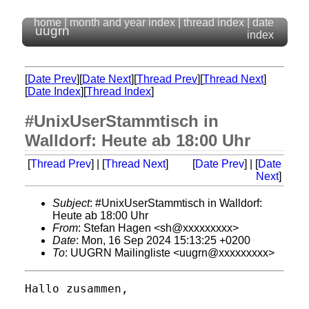
home
|
month and year index
|
thread index
|
date
uugrn
index
[
Date Prev
][
Date Next
][
Thread Prev
][
Thread Next
]
[
Date Index
][
Thread Index
]
#UnixUserStammtisch in
Walldorf: Heute ab 18:00 Uhr
[
Thread Prev
] | [
Thread Next
]
[
Date Prev
] | [
Date
Next
]
Subject
: #UnixUserStammtisch in Walldorf:
Heute ab 18:00 Uhr
From
: Stefan Hagen <sh@xxxxxxxxx>
Date
: Mon, 16 Sep 2024 15:13:25 +0200
To
: UUGRN Mailingliste <uugrn@xxxxxxxxx>
Hallo zusammen,
